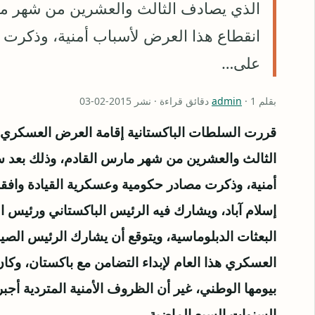
الذي يصادف الثالث والعشرين من شهر ما
انقطاع هذا العرض لأسباب أمنية، وذكرت 
على…
بقلم
· 1 دقائق قراءة · نشر 2015-02-03
admin
قررت السلطات الباكستانية إقامة العرض العسكري ه
الثالث والعشرين من شهر مارس القادم، وذلك بعد 
أمنية، وذكرت مصادر حكومية وعسكرية القيادة واف
إسلام آباد، ويشارك فيه الرئيس الباكستاني ورئيس ا
البعثات الدبلوماسية، ويتوقع أن يشارك الرئيس الص
العسكري هذا العام لإبداء التضامن مع باكستان، وك
بيومها الوطني، غير أن الظروف الأمنية المتردية أج
السنوات السبع الماضية.