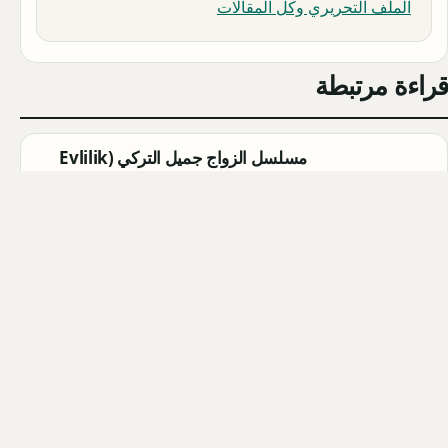
الملف التحريري وكل المقالات
قراءة مرتبطة
مسلسل الزواج جميل التركي (Evlilik
Güzeldir) 2026: القصة الكاملة،
الأبطال، موعد العرض
Qahtan ·
2026-08-07
مسلسل القرية السوداء التركي
(Karakuyu): القصة، الأبطال، وموعد
العرض
Qahtan ·
2026-08-02
أبطال مسلسل الزواج جميل التركي