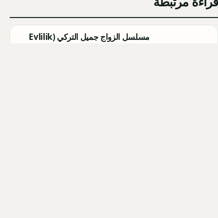
قراءة مرتبطة
مسلسل الزواج جميل التركي (Evlilik
Güzeldir) 2026: القصة الكاملة،
الأبطال، موعد العرض
Qahtan ·
2026-08-07
مسلسل القرية السوداء التركي
(Karakuyu): القصة، الأبطال، وموعد
العرض
Qahtan ·
2026-08-02
أبطال مسلسل الزواج جميل التركي
2026: أسماء الممثلين والشخصيات
Qahtan ·
2026-08-02