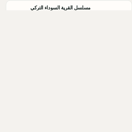
مسلسل القرية السوداء التركي
(Karakuyu): القصة، الأبطال، وموعد
العرض
Qahtan ·
2026-08-02
أبطال مسلسل الزواج جميل التركي
2026 (Evlilik Güzeldir): أسماء
الممثلين والشخصيات كاملة
Qahtan ·
2026-08-02
أبطال مسلسل الحمال التركي 2026
(Hamal): أسماء الممثلين والشخصيات
كاملة
Qahtan ·
2026-07-30
كل المقالات
التصنيفات والوسوم
فريق التحرير
خريطة الموقع