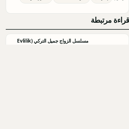
قراءة مرتبطة
مسلسل الزواج جميل التركي (Evlilik
Güzeldir) 2026: القصة الكاملة،
الأبطال، موعد العرض
Qahtan ·
2026-08-07
مسلسل القرية السوداء التركي
(Karakuyu): القصة، الأبطال، وموعد
العرض
Qahtan ·
2026-08-02
أبطال مسلسل الزواج جميل التركي
2026: أسماء الممثلين والشخصيات