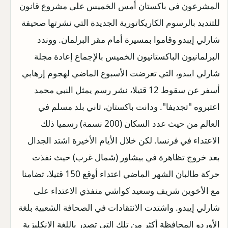
المشرعون في باكستان أمس الخميس على مشروع قانون
للتنديد بالرسوم الكاريكاتورية الجديدة التي نشرتها صحيفة
شارلي إيبدو وقاموا بمسيرة أمام مقر البرلمان. ووندد
البرلمانيون الباكستانيون الخميس بالإجماع إعادة مجلة
شارلي ايبدو، التي تعرضت الأسبوع الماضي لهجوم إرهابي
أسفر عن سقوط 12 قتيلا، نشر رسم يمثل النبي محمد
اعتبروه "تجديفا". ودانت باكستان، ثاني بلد مسلم في
العالم من حيث عدد السكان (200 نسمة) رسميا ذلك
الاعتداء في فرنسا. لكن خلال الأيام الأخيرة اشتد الجدال
بعد خروج تظاهرة في بيشاور (شمال غرب) حيث نفذت
حركة طالبان الشهر الماضي اعتداء أوقع 150 قتيلا، تضامنا
مع الأخوين شريف وسعيد كواشي منفذي الاعتداء على
شارلي إيبدو. واشتدت الانتقادات في الصحافة الشعبية بلغة
الأوردو المحافظة أكثر من تلك التي تصدر باللغة الانكليزية