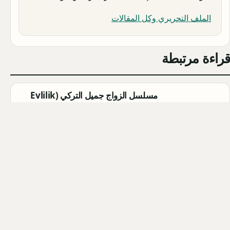
الملف التحريري وكل المقالات
قراءة مرتبطة
مسلسل الزواج جميل التركي (Evlilik
Güzeldir) 2026: القصة الكاملة،
الأبطال، موعد العرض
Qahtan ·
2026-08-07
مسلسل القرية السوداء التركي
(Karakuyu): القصة، الأبطال، وموعد
العرض
Qahtan ·
2026-08-02