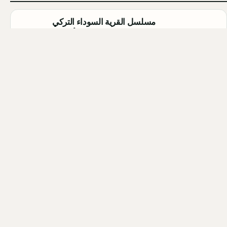
مسلسل القرية السوداء التركي
(Karakuyu): القصة، الأبطال، وموعد
العرض
Qahtan ·
2026-08-02
أبطال مسلسل الزواج جميل التركي
2026 (Evlilik Güzeldir): أسماء
الممثلين والشخصيات كاملة
Qahtan ·
2026-08-02
أبطال مسلسل الحمال التركي 2026
(Hamal): أسماء الممثلين والشخصيات
كاملة
Qahtan ·
2026-07-30
كل المقالات
التصنيفات والوسوم
فريق التحرير
خريطة الموقع