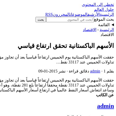
تخطي إلى المحتوى
حلول العالم
الرئيسية
الأرشيف
الموضوعات
المحررون
RSS
بحث الموقع
بحث
القائمة
الرئيسية
›
الاقتصاد
الاقتصاد
الأسهم الباكستانية تحقق ارتفاع قياسي
تداولات الخميس عند 33117 نقط…
بقلم
· 1 دقائق قراءة · نشر 2015-01-09
admin
وساعد انتعاش أسعار النفط عالمياً في ارتفاع أسعار الأسهم الباكستان
عن الكاتب
admin