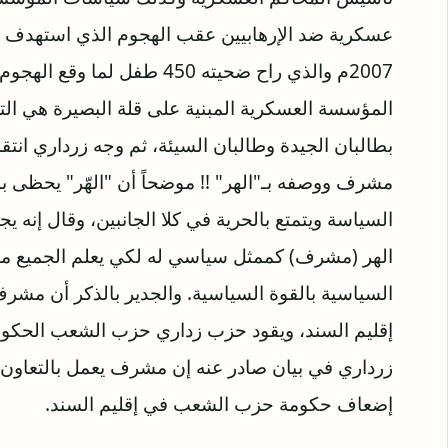
عسكرية ضد الإرهابيين عقب الهجوم الذي استهدف مس
2007م والذي راح ضحيته 450 ط
المؤسسة العسكرية المبنية على قلة البصيرة هي ال
بطالبان الجيدة وطالبان السيئة، ثم وجه زرداري انتق
مشرف ووصفه بـ"الهر" !! موضحاً أن "الهّر" يحظ
السياسة ويتمتع بالحرية في كلا الجانبين، وقال إنه
الهر (مشرف) كممثل سياسي له لكي يعلم الجميع مدى
السياسية بالقوة السياسية. والجدير بالذكر أن مشر
إقليم السند، ويقود حزب زداري حزب الشعب الحكومة
زرداري في بيان صادر عنه إن مشرف يعمل بالتعاون
إضعاف حكومة حزب الشعب في إقليم السند.