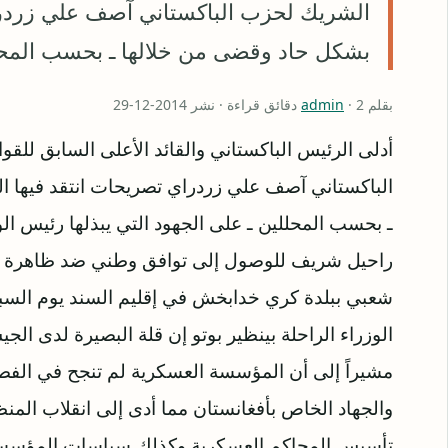
الشريك لحزب الباكستاني آصف علي زردرا
بشكل حاد وقضى من خلالها ـ بحسب المحلل
بقلم
· 2 دقائق قراءة · نشر 2014-12-29
admin
أدلى الرئيس الباكستاني والقائد الأعلى السابق للق
الباكستاني آصف علي زردراي تصريحات انتقد فيها 
ـ بحسب المحللين ـ على الجهود التي يبذلها رئيس ا
راحيل شريف للوصول إلى توافق وطني ضد ظاهرة ا
شعبي ببلدة كري خدابخش في إقليم السند يوم السب
الوزراء الراحلة بينظير بوتو إن قلة البصيرة لدى ا
مشيراً إلى أن المؤسسة العسكرية لم تنجح في الفصل
والجهاد الخاص بأفغانستان مما أدى إلى انقلاب المن
تأسيس المحاكم العسكرية وكذلك سياسات المؤسسة 