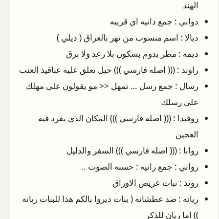
الهند
دواني : جمع دانيه اي قريبه
ديالا : اسم منسوب من نهر بالعراق ( ديلي )
ديمه : مطر يدوم بسكون بلا رعد ولا برق
راوند : ((( اصله فارسي ))) حبل تعلق عليه عناقيد العنب
رسال : جمع رسل … تمهل << مو يقولون على مهلك
على رسلك
روفيدا : ((( اصله فارسي ))) المكان الذي يفرد فيه
العجين
روانا : ((( اصله فارسي ))) السفر والدليل
رواني : جمع رانيه : حسنه الصوت ..
روند : نبات عريض الاوراق
ريانه : ضد عطشانه ( بنات ديروا بالكم هذا للبنات ريانه
)) اما ريان للذكر