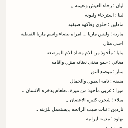
ليان : رخاء العيش ونعيمه ,,
لينا : استرخاء وليونه
مادلين : حلوى وفاكهه صيفيه
ماريه : وليس ماريا … امراه بيضاء واسم ماريا القبطيه
احلى مثال
مايا : مأخوذ من الام معناه الام المرضعه
مغاني : جمع مغنى نعناته منزل واقامه
منار : موضع النور
منيفه : تامه الطول والجمال
ميرا : عربي مأخوذ من ميرة ..طعام يذخره الانسان ..
ميلاء : شجره كثيره الاغصان ,,
ناردين : نبات طيب الرائحه ,,يستعمل للزينه ..
نهاود : مدينه ايرانيه
هتون : منصب ,,