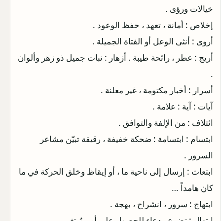
خيالات ورؤى .
إخلاص : أمانة ، تعهد ، حفظ الوعود .
أروى : أنثى الوعل أو الفتاة الجميلة .
أريج : عطر ، رائحة طيبة . أزهار : نبات جميل ذو زهر وألوان
.
أسرار : أخبار مكتومة ، غير معلنة .
آيات : آية : علامة .
ائتلاف : من الإلفة والتوافق .
ابتسام : ابتسامة : ضحكة خفيفة ، رقيقة تبيّن مشاعر
السرور .
ابتعاث : إرسال إلى ناحية ما ، أو إيقاظ وخلق الحركة في ما
كان هامداً …
ابتهاج : سرور ، انشراح ، بهجة .
ابتهال : تضرع ، دعاء للحصول على أمر مُبتغى