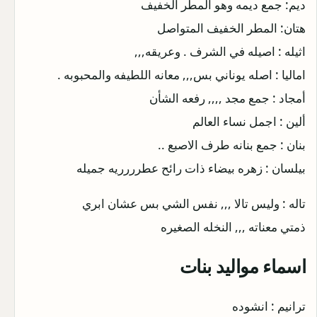
ديم: جمع ديمه وهو المطر الخفيف
هتان: المطر الخفيف المتواصل
اثيله : اصيله في الشرف . وعريقه,,,
اماليا : اصله يوناني بس,,, معانه اللطيفه والمحبوبه .
أمجاد : جمع مجد ,,,, رفعه الشأن
ألين : اجمل نساء العالم
بنان : جمع بنانه طرف الاصبع ..
بيلسان : زهره بيضاء ذات رائح عطرررريه جميله
تاله : وليس تالا ,,, نفس الشي بس عشان ابري
ذمتي معناته ,,, النخله الصغيره
اسماء مواليد بنات
ترانيم : انشوده