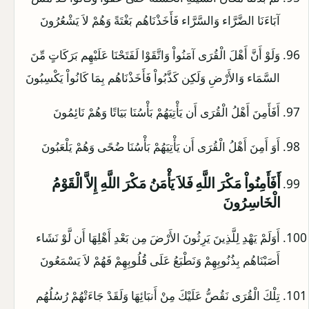
آبَاءَنَا الضَّرَّاء وَالسَّرَّاء فَأَخَذْنَاهُم بَغْتَةً وَهُمْ لاَ يَشْعُرُونَ
وَلَوْ أَنَّ أَهْلَ الْقُرَى آمَنُواْ وَاتَّقَوْا لَفَتَحْنَا عَلَيْهِم بَرَكَاتٍ مِّنَ
السَّمَاء وَالأَرْضِ وَلَكِن كَذَّبُواْ فَأَخَذْنَاهُم بِمَا كَانُواْ يَكْسِبُونَ
أَفَأَمِنَ أَهْلُ الْقُرَى أَن يَأْتِيَهُمْ بَأْسُنَا بَيَاتًا وَهُمْ نَائِمُونَ
أَوَ أَمِنَ أَهْلُ الْقُرَى أَن يَأْتِيَهُمْ بَأْسُنَا ضُحًى وَهُمْ يَلْعَبُونَ
أَفَأَمِنُواْ مَكْرَ اللَّهِ فَلاَ يَأْمَنُ مَكْرَ اللَّهِ إِلاَّ الْقَوْمُ
الْخَاسِرُونَ
أَوَلَمْ يَهْدِ لِلَّذِينَ يَرِثُونَ الأَرْضَ مِن بَعْدِ أَهْلِهَا أَن لَّوْ نَشَاء
أَصَبْنَاهُم بِذُنُوبِهِمْ وَنَطْبَعُ عَلَى قُلُوبِهِمْ فَهُمْ لاَ يَسْمَعُونَ
تِلْكَ الْقُرَى نَقُصُّ عَلَيْكَ مِنْ أَنبَائِهَا وَلَقَدْ جَاءَتْهُمْ رُسُلُهُم