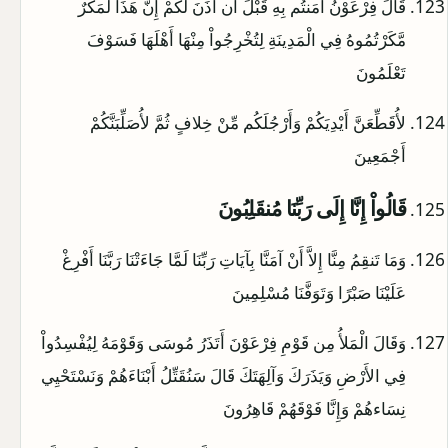
قَالَ فِرْعَوْنُ آمَنتُم بِهِ قَبْلَ أَن آذَنَ لَكُمْ إِنَّ هَذَا لَمَكْرٌ
مَّكَرْتُمُوهُ فِي الْمَدِينَةِ لِتُخْرِجُواْ مِنْهَا أَهْلَهَا فَسَوْفَ
تَعْلَمُونَ
لأُقَطِّعَنَّ أَيْدِيَكُمْ وَأَرْجُلَكُم مِّنْ خِلافٍ ثُمَّ لأُصَلِّبَنَّكُمْ
أَجْمَعِينَ
قَالُواْ إِنَّا إِلَى رَبِّنَا مُنقَلِبُونَ
وَمَا تَنقِمُ مِنَّا إِلاَّ أَنْ آمَنَّا بِآيَاتِ رَبِّنَا لَمَّا جَاءَتْنَا رَبَّنَا أَفْرِغْ
عَلَيْنَا صَبْرًا وَتَوَفَّنَا مُسْلِمِينَ
وَقَالَ الْمَلأُ مِن قَوْمِ فِرْعَوْنَ أَتَذَرُ مُوسَى وَقَوْمَهُ لِيُفْسِدُواْ
فِي الأَرْضِ وَيَذَرَكَ وَآلِهَتَكَ قَالَ سَنُقَتِّلُ أَبْنَاءَهُمْ وَنَسْتَحْيِي
نِسَاءهُمْ وَإِنَّا فَوْقَهُمْ قَاهِرُونَ