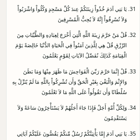
يَا بَنِي آدَمَ خُذُواْ زِينَتَكُمْ عِندَ كُلِّ مَسْجِدٍ وَكُلُواْ وَاشْرَبُواْ
وَلاَ تُسْرِفُواْ إِنَّهُ لاَ يُحِبُّ الْمُسْرِفِينَ
قُلْ مَنْ حَرَّمَ زِينَةَ اللَّهِ الَّتِيَ أَخْرَجَ لِعِبَادِهِ وَالطَّيِّبَاتِ مِنَ
الرِّزْقِ قُلْ هِي لِلَّذِينَ آمَنُواْ فِي الْحَيَاةِ الدُّنْيَا خَالِصَةً يَوْمَ
الْقِيَامَةِ كَذَلِكَ نُفَصِّلُ الآيَاتِ لِقَوْمٍ يَعْلَمُونَ
قُلْ إِنَّمَا حَرَّمَ رَبِّيَ الْفَوَاحِشَ مَا ظَهَرَ مِنْهَا وَمَا بَطَنَ
وَالإِثْمَ وَالْبَغْيَ بِغَيْرِ الْحَقِّ وَأَن تُشْرِكُواْ بِاللَّهِ مَا لَمْ يُنَزِّلْ بِهِ
سُلْطَانًا وَأَن تَقُولُواْ عَلَى اللَّهِ مَا لاَ تَعْلَمُونَ
وَلِكُلِّ أُمَّةٍ أَجَلٌ فَإِذَا جَاءَ أَجَلُهُمْ لاَ يَسْتَأْخِرُونَ سَاعَةً وَلاَ
يَسْتَقْدِمُونَ
يَا بَنِي آدَمَ إِمَّا يَأْتِيَنَّكُمْ رُسُلٌ مِّنكُمْ يَقُصُّونَ عَلَيْكُمْ آيَاتِي