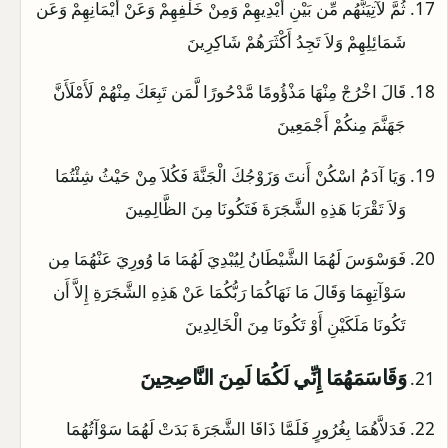
ثُمَّ لآتِيَنَّهُم مِّن بَيْنِ أَيْدِيهِمْ وَمِنْ خَلْفِهِمْ وَعَنْ أَيْمَانِهِمْ وَعَن
شَمَائِلِهِمْ وَلاَ تَجِدُ أَكْثَرَهُمْ شَاكِرِينَ
قَالَ اخْرُجْ مِنْهَا مَذْؤُومًا مَّدْحُورًا لَّمَن تَبِعَكَ مِنْهُمْ لَأَمْلَأَنَّ
جَهَنَّمَ مِنكُمْ أَجْمَعِينَ
وَيَا آدَمُ اسْكُنْ أَنتَ وَزَوْجُكَ الْجَنَّةَ فَكُلاَ مِنْ حَيْثُ شِئْتُمَا
وَلاَ تَقْرَبَا هَذِهِ الشَّجَرَةَ فَتَكُونَا مِنَ الظَّالِمِينَ
فَوَسْوَسَ لَهُمَا الشَّيْطَانُ لِيُبْدِيَ لَهُمَا مَا وُورِيَ عَنْهُمَا مِن
سَوْآتِهِمَا وَقَالَ مَا نَهَاكُمَا رَبُّكُمَا عَنْ هَذِهِ الشَّجَرَةِ إِلاَّ أَن
تَكُونَا مَلَكَيْنِ أَوْ تَكُونَا مِنَ الْخَالِدِينَ
وَقَاسَمَهُمَا إِنِّي لَكُمَا لَمِنَ النَّاصِحِينَ
فَدَلاَّهُمَا بِغُرُورٍ فَلَمَّا ذَاقَا الشَّجَرَةَ بَدَتْ لَهُمَا سَوْآتُهُمَا