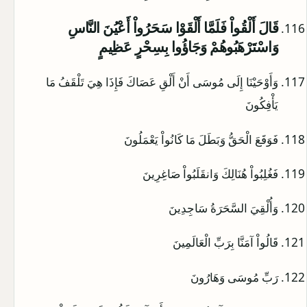
قَالَ أَلْقُواْ فَلَمَّا أَلْقَوْا سَحَرُواْ أَعْيُنَ النَّاسِ
وَاسْتَرْهَبُوهُمْ وَجَاؤُوا بِسِحْرٍ عَظِيمٍ
وَأَوْحَيْنَا إِلَى مُوسَى أَنْ أَلْقِ عَصَاكَ فَإِذَا هِيَ تَلْقَفُ مَا
يَأْفِكُونَ
فَوَقَعَ الْحَقُّ وَبَطَلَ مَا كَانُواْ يَعْمَلُونَ
فَغُلِبُواْ هُنَالِكَ وَانقَلَبُواْ صَاغِرِينَ
وَأُلْقِيَ السَّحَرَةُ سَاجِدِينَ
قَالُواْ آمَنَّا بِرَبِّ الْعَالَمِينَ
رَبِّ مُوسَى وَهَارُونَ