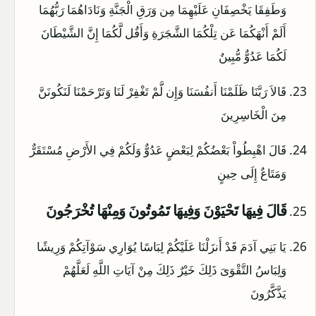
وَطَفِقَا يَخْصِفَانِ عَلَيْهِمَا مِن وَرَقِ الْجَنَّةِ وَنَادَاهُمَا رَبُّهُمَا
أَلَمْ أَنْهَكُمَا عَن تِلْكُمَا الشَّجَرَةِ وَأَقُل لَّكُمَا إِنَّ الشَّيْطَانَ
لَكُمَا عَدُوٌّ مُّبِينٌ
قَالاَ رَبَّنَا ظَلَمْنَا أَنفُسَنَا وَإِن لَّمْ تَغْفِرْ لَنَا وَتَرْحَمْنَا لَنَكُونَنَّ
مِنَ الْخَاسِرِينَ
قَالَ اهْبِطُواْ بَعْضُكُمْ لِبَعْضٍ عَدُوٌّ وَلَكُمْ فِي الأَرْضِ مُسْتَقَرٌّ
وَمَتَاعٌ إِلَى حِينٍ
قَالَ فِيهَا تَحْيَوْنَ وَفِيهَا تَمُوتُونَ وَمِنْهَا تُخْرَجُونَ
يَا بَنِي آدَمَ قَدْ أَنزَلْنَا عَلَيْكُمْ لِبَاسًا يُوَارِي سَوْآتِكُمْ وَرِيشًا
وَلِبَاسُ التَّقْوَىَ ذَلِكَ خَيْرٌ ذَلِكَ مِنْ آيَاتِ اللَّهِ لَعَلَّهُمْ
يَذَّكَّرُونَ