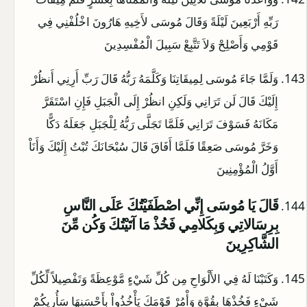
رَبِّهِ أَرْبَعِينَ لَيْلَةً وَقَالَ مُوسَى لأَخِيهِ هَارُونَ اخْلُفْنِي فِي
قَوْمِي وَأَصْلِحْ وَلاَ تَتَّبِعْ سَبِيلَ الْمُفْسِدِينَ
وَلَمَّا جَاءَ مُوسَى لِمِيقَاتِنَا وَكَلَّمَهُ رَبُّهُ قَالَ رَبِّ أَرِنِي أَنظُرْ
إِلَيْكَ قَالَ لَن تَرَانِي وَلَكِنِ انظُرْ إِلَى الْجَبَلِ فَإِنِ اسْتَقَرَّ
مَكَانَهُ فَسَوْفَ تَرَانِي فَلَمَّا تَجَلَّى رَبُّهُ لِلْجَبَلِ جَعَلَهُ دَكًّا
وَخَرَّ مُوسَى صَعِقًا فَلَمَّا أَفَاقَ قَالَ سُبْحَانَكَ تُبْتُ إِلَيْكَ وَأَنَاْ
أَوَّلُ الْمُؤْمِنِينَ
قَالَ يَا مُوسَى إِنِّي اصْطَفَيْتُكَ عَلَى النَّاسِ
بِرِسَالاتِي وَبِكَلامِي فَخُذْ مَا آتَيْتُكَ وَكُن مِّنَ
الشَّاكِرِينَ
وَكَتَبْنَا لَهُ فِي الأَلْوَاحِ مِن كُلِّ شَيْءٍ مَّوْعِظَةً وَتَفْصِيلاً لِّكُلِّ
شَيْءٍ فَخُذْهَا بِقُوَّةٍ وَأْمُرْ قَوْمَكَ يَأْخُذُواْ بِأَحْسَنِهَا سَأُرِيكُمْ