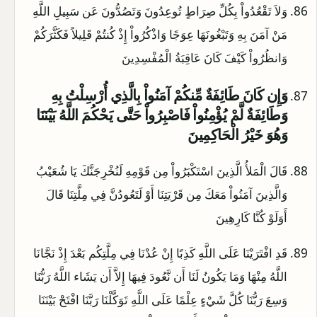
وَلاَ تَقْعُدُواْ بِكُلِّ صِرَاطٍ تُوعِدُونَ وَتَصُدُّونَ عَن سَبِيلِ اللَّهِ
مَنْ آمَنَ بِهِ وَتَبْغُونَهَا عِوَجًا وَاذْكُرُواْ إِذْ كُنتُمْ قَلِيلاً فَكَثَّرَكُمْ
وَانظُرُواْ كَيْفَ كَانَ عَاقِبَةُ الْمُفْسِدِينَ
وَإِن كَانَ طَائِفَةٌ مِّنكُمْ آمَنُواْ بِالَّذِي أُرْسِلْتُ بِهِ
وَطَائِفَةٌ لَّمْ يُؤْمِنُواْ فَاصْبِرُواْ حَتَّى يَحْكُمَ اللَّهُ بَيْنَنَا
وَهُوَ خَيْرُ الْحَاكِمِينَ
قَالَ الْمَلأُ الَّذِينَ اسْتَكْبَرُواْ مِن قَوْمِهِ لَنُخْرِجَنَّكَ يَا شُعَيْبُ
وَالَّذِينَ آمَنُواْ مَعَكَ مِن قَرْيَتِنَا أَوْ لَتَعُودُنَّ فِي مِلَّتِنَا قَالَ
أَوَلَوْ كُنَّا كَارِهِينَ
قَدِ افْتَرَيْنَا عَلَى اللَّهِ كَذِبًا إِنْ عُدْنَا فِي مِلَّتِكُم بَعْدَ إِذْ نَجَّانَا
اللَّهُ مِنْهَا وَمَا يَكُونُ لَنَا أَن نَّعُودَ فِيهَا إِلاَّ أَن يَشَاء اللَّهُ رَبُّنَا
وَسِعَ رَبُّنَا كُلَّ شَيْءٍ عِلْمًا عَلَى اللَّهِ تَوَكَّلْنَا رَبَّنَا افْتَحْ بَيْنَنَا