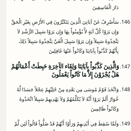
دَارَ الْفَاسِقِينَ
سَأَصْرِفُ عَنْ آيَاتِيَ الَّذِينَ يَتَكَبَّرُونَ فِي الأَرْضِ بِغَيْرِ الْحَقِّ
وَإِن يَرَوْا كُلَّ آيَةٍ لاَّ يُؤْمِنُواْ بِهَا وَإِن يَرَوْا سَبِيلَ الرُّشْدِ لاَ
يَتَّخِذُوهُ سَبِيلاً وَإِن يَرَوْا سَبِيلَ الْغَيِّ يَتَّخِذُوهُ سَبِيلاً ذَلِكَ
بِأَنَّهُمْ كَذَّبُواْ بِآيَاتِنَا وَكَانُواْ عَنْهَا غَافِلِينَ
وَالَّذِينَ كَذَّبُواْ بِآيَاتِنَا وَلِقَاء الآخِرَةِ حَبِطَتْ أَعْمَالُهُمْ
هَلْ يُجْزَوْنَ إِلاَّ مَا كَانُواْ يَعْمَلُونَ
وَاتَّخَذَ قَوْمُ مُوسَى مِن بَعْدِهِ مِنْ حُلِيِّهِمْ عِجْلاً جَسَدًا لَّهُ
خُوَارٌ أَلَمْ يَرَوْا أَنَّهُ لاَ يُكَلِّمُهُمْ وَلاَ يَهْدِيهِمْ سَبِيلاً اتَّخَذُوهُ
وَكَانُواْ ظَالِمِينَ
وَلَمَّا سُقِطَ فِي أَيْدِيهِمْ وَرَأَوْا أَنَّهُمْ قَدْ ضَلُّواْ قَالُواْ لَئِن لَّمْ