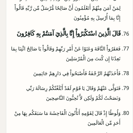
لِمَنْ آمَنَ مِنْهُمْ أَتَعْلَمُونَ أَنَّ صَالِحًا مُّرْسَلٌ مِّن رَّبِّهِ قَالُواْ
إِنَّا بِمَا أُرْسِلَ بِهِ مُؤْمِنُونَ
قَالَ الَّذِينَ اسْتَكْبَرُواْ إِنَّا بِالَّذِيَ آمَنتُمْ بِهِ كَافِرُونَ
فَعَقَرُواْ النَّاقَةَ وَعَتَوْا عَنْ أَمْرِ رَبِّهِمْ وَقَالُواْ يَا صَالِحُ ائْتِنَا بِمَا
تَعِدُنَا إِن كُنتَ مِنَ الْمُرْسَلِينَ
فَأَخَذَتْهُمُ الرَّجْفَةُ فَأَصْبَحُواْ فِي دَارِهِمْ جَاثِمِينَ
فَتَوَلَّى عَنْهُمْ وَقَالَ يَا قَوْمِ لَقَدْ أَبْلَغْتُكُمْ رِسَالَةَ رَبِّي
وَنَصَحْتُ لَكُمْ وَلَكِن لاَّ تُحِبُّونَ النَّاصِحِينَ
وَلُوطًا إِذْ قَالَ لِقَوْمِهِ أَتَأْتُونَ الْفَاحِشَةَ مَا سَبَقَكُم بِهَا مِنْ
أَحَدٍ مِّن الْعَالَمِينَ