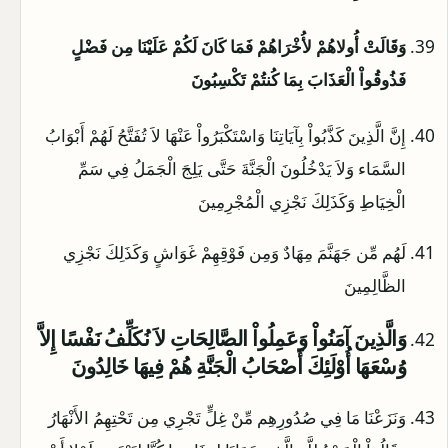
وَقَالَتْ أُولاهُمْ لأُخْرَاهُمْ فَمَا كَانَ لَكُمْ عَلَيْنَا مِن فَضْلٍ
فَذُوقُواْ الْعَذَابَ بِمَا كُنتُمْ تَكْسِبُونَ
إِنَّ الَّذِينَ كَذَّبُواْ بِآيَاتِنَا وَاسْتَكْبَرُواْ عَنْهَا لاَ تُفَتَّحُ لَهُمْ أَبْوَابُ
السَّمَاء وَلاَ يَدْخُلُونَ الْجَنَّةَ حَتَّى يَلِجَ الْجَمَلُ فِي سَمِّ
الْخِيَاطِ وَكَذَلِكَ نَجْزِي الْمُجْرِمِينَ
لَهُم مِّن جَهَنَّمَ مِهَادٌ وَمِن فَوْقِهِمْ غَوَاشٍ وَكَذَلِكَ نَجْزِي
الظَّالِمِينَ
وَالَّذِينَ آمَنُواْ وَعَمِلُواْ الصَّالِحَاتِ لاَ نُكَلِّفُ نَفْسًا إِلاَّ
وُسْعَهَا أُوْلَئِكَ أَصْحَابُ الْجَنَّةِ هُمْ فِيهَا خَالِدُونَ
وَنَزَعْنَا مَا فِي صُدُورِهِم مِّنْ غِلٍّ تَجْرِي مِن تَحْتِهِمُ الأَنْهَارُ