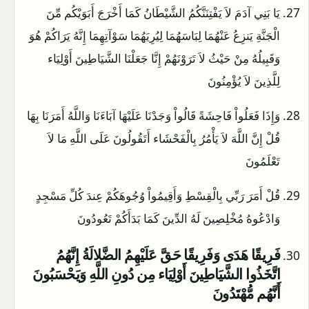
يَا بَنِي آدَمَ لاَ يَفْتِنَنَّكُمُ الشَّيْطَانُ كَمَا أَخْرَجَ أَبَوَيْكُم مِّنَ
الْجَنَّةِ يَنزِعُ عَنْهُمَا لِبَاسَهُمَا لِيُرِيَهُمَا سَوْآتِهِمَا إِنَّهُ يَرَاكُمْ هُوَ
وَقَبِيلُهُ مِنْ حَيْثُ لاَ تَرَوْنَهُمْ إِنَّا جَعَلْنَا الشَّيَاطِينَ أَوْلِيَاء
لِلَّذِينَ لاَ يُؤْمِنُونَ
وَإِذَا فَعَلُواْ فَاحِشَةً قَالُواْ وَجَدْنَا عَلَيْهَا آبَاءَنَا وَاللَّهُ أَمَرَنَا بِهَا
قُلْ إِنَّ اللَّهَ لاَ يَأْمُرُ بِالْفَحْشَاء أَتَقُولُونَ عَلَى اللَّهِ مَا لاَ
تَعْلَمُونَ
قُلْ أَمَرَ رَبِّي بِالْقِسْطِ وَأَقِيمُواْ وُجُوهَكُمْ عِندَ كُلِّ مَسْجِدٍ
وَادْعُوهُ مُخْلِصِينَ لَهُ الدِّينَ كَمَا بَدَأَكُمْ تَعُودُونَ
فَرِيقًا هَدَى وَفَرِيقًا حَقَّ عَلَيْهِمُ الضَّلالَةُ إِنَّهُمُ
اتَّخَذُوا الشَّيَاطِينَ أَوْلِيَاء مِن دُونِ اللَّهِ وَيَحْسَبُونَ
أَنَّهُم مُّهْتَدُونَ