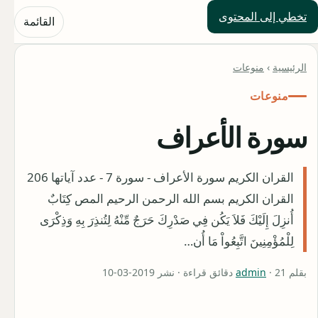
تخطي إلى المحتوى
حلول العالم
القائمة
الرئيسية
›
منوعات
منوعات
سورة الأعراف
القران الكريم سورة الأعراف - سورة 7 - عدد آياتها 206
القران الكريم بسم الله الرحمن الرحيم المص كِتَابٌ
أُنزِلَ إِلَيْكَ فَلاَ يَكُن فِي صَدْرِكَ حَرَجٌ مِّنْهُ لِتُنذِرَ بِهِ وَذِكْرَى
لِلْمُؤْمِنِينَ اتَّبِعُواْ مَا أُن…
بقلم
· 21 دقائق قراءة · نشر 2019-03-10
admin