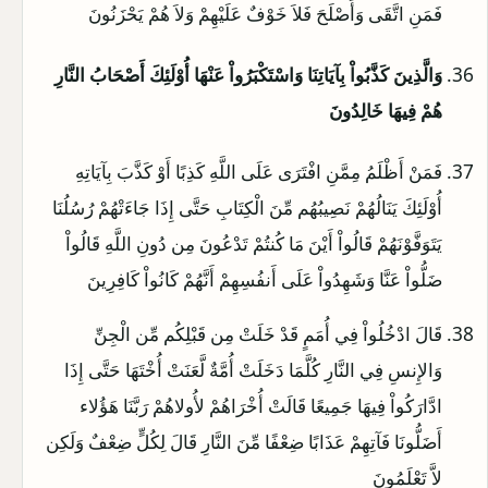
فَمَنِ اتَّقَى وَأَصْلَحَ فَلاَ خَوْفٌ عَلَيْهِمْ وَلاَ هُمْ يَحْزَنُونَ
وَالَّذِينَ كَذَّبُواْ بِآيَاتِنَا وَاسْتَكْبَرُواْ عَنْهَا أُوْلَئِكَ أَصْحَابُ النَّارِ
هُمْ فِيهَا خَالِدُونَ
فَمَنْ أَظْلَمُ مِمَّنِ افْتَرَى عَلَى اللَّهِ كَذِبًا أَوْ كَذَّبَ بِآيَاتِهِ
أُوْلَئِكَ يَنَالُهُمْ نَصِيبُهُم مِّنَ الْكِتَابِ حَتَّى إِذَا جَاءَتْهُمْ رُسُلُنَا
يَتَوَفَّوْنَهُمْ قَالُواْ أَيْنَ مَا كُنتُمْ تَدْعُونَ مِن دُونِ اللَّهِ قَالُواْ
ضَلُّواْ عَنَّا وَشَهِدُواْ عَلَى أَنفُسِهِمْ أَنَّهُمْ كَانُواْ كَافِرِينَ
قَالَ ادْخُلُواْ فِي أُمَمٍ قَدْ خَلَتْ مِن قَبْلِكُم مِّن الْجِنِّ
وَالإِنسِ فِي النَّارِ كُلَّمَا دَخَلَتْ أُمَّةٌ لَّعَنَتْ أُخْتَهَا حَتَّى إِذَا
ادَّارَكُواْ فِيهَا جَمِيعًا قَالَتْ أُخْرَاهُمْ لأُولاهُمْ رَبَّنَا هَؤُلاء
أَضَلُّونَا فَآتِهِمْ عَذَابًا ضِعْفًا مِّنَ النَّارِ قَالَ لِكُلٍّ ضِعْفٌ وَلَكِن
لاَّ تَعْلَمُونَ