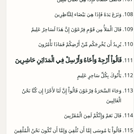
وَنَزَعَ يَدَهُ فَإِذَا هِيَ بَيْضَاء لِلنَّاظِرِينَ
قَالَ الْمَلأُ مِن قَوْمِ فِرْعَوْنَ إِنَّ هَذَا لَسَاحِرٌ عَلِيمٌ
يُرِيدُ أَن يُخْرِجَكُم مِّنْ أَرْضِكُمْ فَمَاذَا تَأْمُرُونَ
قَالُواْ أَرْجِهْ وَأَخَاهُ وَأَرْسِلْ فِي الْمَدَائِنِ حَاشِرِينَ
يَأْتُوكَ بِكُلِّ سَاحِرٍ عَلِيمٍ
وَجَاءَ السَّحَرَةُ فِرْعَوْنَ قَالُواْ إِنَّ لَنَا لأَجْرًا إِن كُنَّا نَحْنُ
الْغَالِبِينَ
قَالَ نَعَمْ وَإِنَّكُمْ لَمِنَ الْمُقَرَّبِينَ
قَالُواْ يَا مُوسَى إِمَّا أَن تُلْقِيَ وَإِمَّا أَن نَّكُونَ نَحْنُ الْمُلْقِينَ