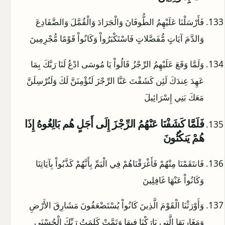
فَأَرْسَلْنَا عَلَيْهِمُ الطُّوفَانَ وَالْجَرَادَ وَالْقُمَّلَ وَالضَّفَادِعَ
وَالدَّمَ آيَاتٍ مُّفَصَّلاتٍ فَاسْتَكْبَرُواْ وَكَانُواْ قَوْمًا مُّجْرِمِينَ
وَلَمَّا وَقَعَ عَلَيْهِمُ الرِّجْزُ قَالُواْ يَا مُوسَى ادْعُ لَنَا رَبَّكَ بِمَا
عَهِدَ عِندَكَ لَئِن كَشَفْتَ عَنَّا الرِّجْزَ لَنُؤْمِنَنَّ لَكَ وَلَنُرْسِلَنَّ
مَعَكَ بَنِي إِسْرَائِيلَ
فَلَمَّا كَشَفْنَا عَنْهُمُ الرِّجْزَ إِلَى أَجَلٍ هُم بَالِغُوهُ إِذَا
هُمْ يَنكُثُونَ
فَانتَقَمْنَا مِنْهُمْ فَأَغْرَقْنَاهُمْ فِي الْيَمِّ بِأَنَّهُمْ كَذَّبُواْ بِآيَاتِنَا
وَكَانُواْ عَنْهَا غَافِلِينَ
وَأَوْرَثْنَا الْقَوْمَ الَّذِينَ كَانُواْ يُسْتَضْعَفُونَ مَشَارِقَ الأَرْضِ
وَمَغَارِبَهَا الَّتِي بَارَكْنَا فِيهَا وَتَمَّتْ كَلِمَتُ رَبِّكَ الْحُسْنَى