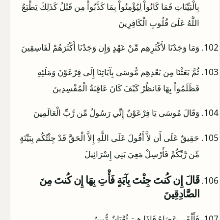
بِالْبَيِّنَاتِ فَمَا كَانُواْ لِيُؤْمِنُواْ بِمَا كَذَّبُواْ مِن قَبْلُ كَذَلِكَ يَطْبَعُ
اللَّهُ عَلَىَ قُلُوبِ الْكَافِرِينَ
وَمَا وَجَدْنَا لأَكْثَرِهِم مِّنْ عَهْدٍ وَإِن وَجَدْنَا أَكْثَرَهُمْ لَفَاسِقِينَ
ثُمَّ بَعَثْنَا مِن بَعْدِهِم مُّوسَى بِآيَاتِنَا إِلَى فِرْعَوْنَ وَمَلَئِهِ
فَظَلَمُواْ بِهَا فَانظُرْ كَيْفَ كَانَ عَاقِبَةُ الْمُفْسِدِينَ
وَقَالَ مُوسَى يَا فِرْعَوْنُ إِنِّي رَسُولٌ مِّن رَّبِّ الْعَالَمِينَ
حَقِيقٌ عَلَى أَن لاَّ أَقُولَ عَلَى اللَّهِ إِلاَّ الْحَقَّ قَدْ جِئْتُكُم بِبَيِّنَةٍ
مِّن رَّبِّكُمْ فَأَرْسِلْ مَعِيَ بَنِي إِسْرَائِيلَ
قَالَ إِن كُنتَ جِئْتَ بِآيَةٍ فَأْتِ بِهَا إِن كُنتَ مِنَ
الصَّادِقِينَ
فَأَلْقَى عَصَاهُ فَإِذَا هِيَ ثُعْبَانٌ مُّبِينٌ