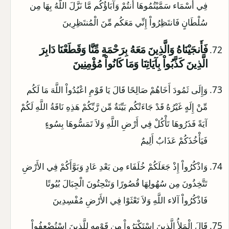
فِي أَسْمَاء سَمَّيْتُمُوهَا أَنتُمْ وَآبَاؤُكُم مَّا نَزَّلَ اللَّهُ بِهَا مِن
سُلْطَانٍ فَانتَظِرُواْ إِنِّي مَعَكُم مِّنَ الْمُنتَظِرِينَ
فَأَنجَيْنَاهُ وَالَّذِينَ مَعَهُ بِرَحْمَةٍ مِّنَّا وَقَطَعْنَا دَابِرَ
الَّذِينَ كَذَّبُواْ بِآيَاتِنَا وَمَا كَانُواْ مُؤْمِنِينَ
وَإِلَى ثَمُودَ أَخَاهُمْ صَالِحًا قَالَ يَا قَوْمِ اعْبُدُواْ اللَّهَ مَا لَكُم
مِّنْ إِلَهٍ غَيْرُهُ قَدْ جَاءَتْكُم بَيِّنَةٌ مِّن رَّبِّكُمْ هَذِهِ نَاقَةُ اللَّهِ لَكُمْ
آيَةً فَذَرُوهَا تَأْكُلْ فِي أَرْضِ اللَّهِ وَلاَ تَمَسُّوهَا بِسُوءٍ
فَيَأْخُذَكُمْ عَذَابٌ أَلِيمٌ
وَاذْكُرُواْ إِذْ جَعَلَكُمْ خُلَفَاء مِن بَعْدِ عَادٍ وَبَوَّأَكُمْ فِي الأَرْضِ
تَتَّخِذُونَ مِن سُهُولِهَا قُصُورًا وَتَنْحِتُونَ الْجِبَالَ بُيُوتًا
فَاذْكُرُواْ آلاء اللَّهِ وَلاَ تَعْثَوْا فِي الأَرْضِ مُفْسِدِينَ
قَالَ الْمَلأُ الَّذِينَ اسْتَكْبَرُواْ مِن قَوْمِهِ لِلَّذِينَ اسْتُضْعِفُواْ