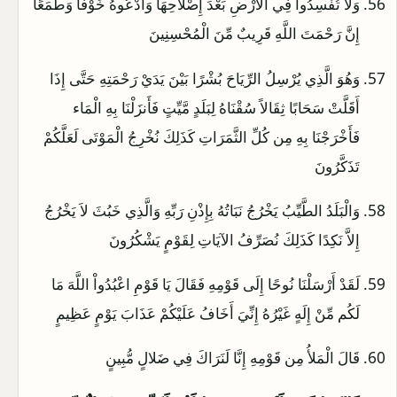
وَلاَ تُفْسِدُواْ فِي الأَرْضِ بَعْدَ إِصْلاحِهَا وَادْعُوهُ خَوْفًا وَطَمَعًا
إِنَّ رَحْمَتَ اللَّهِ قَرِيبٌ مِّنَ الْمُحْسِنِينَ
وَهُوَ الَّذِي يُرْسِلُ الرِّيَاحَ بُشْرًا بَيْنَ يَدَيْ رَحْمَتِهِ حَتَّى إِذَا
أَقَلَّتْ سَحَابًا ثِقَالاً سُقْنَاهُ لِبَلَدٍ مَّيِّتٍ فَأَنزَلْنَا بِهِ الْمَاء
فَأَخْرَجْنَا بِهِ مِن كُلِّ الثَّمَرَاتِ كَذَلِكَ نُخْرِجُ الْمَوْتَى لَعَلَّكُمْ
تَذَكَّرُونَ
وَالْبَلَدُ الطَّيِّبُ يَخْرُجُ نَبَاتُهُ بِإِذْنِ رَبِّهِ وَالَّذِي خَبُثَ لاَ يَخْرُجُ
إِلاَّ نَكِدًا كَذَلِكَ نُصَرِّفُ الآيَاتِ لِقَوْمٍ يَشْكُرُونَ
لَقَدْ أَرْسَلْنَا نُوحًا إِلَى قَوْمِهِ فَقَالَ يَا قَوْمِ اعْبُدُواْ اللَّهَ مَا
لَكُم مِّنْ إِلَهٍ غَيْرُهُ إِنِّيَ أَخَافُ عَلَيْكُمْ عَذَابَ يَوْمٍ عَظِيمٍ
قَالَ الْمَلأُ مِن قَوْمِهِ إِنَّا لَنَرَاكَ فِي ضَلالٍ مُّبِينٍ