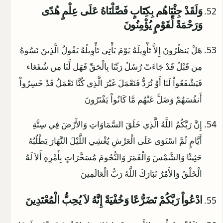
وَلَقَدْ جِئْنَاهُم بِكِتَابٍ فَصَّلْنَاهُ عَلَى عِلْمٍ هُدًى
وَرَحْمَةً لِّقَوْمٍ يُؤْمِنُونَ
هَلْ يَنظُرُونَ إِلاَّ تَأْوِيلَهُ يَوْمَ يَأْتِي تَأْوِيلُهُ يَقُولُ الَّذِينَ نَسُوهُ
مِن قَبْلُ قَدْ جَاءَتْ رُسُلُ رَبِّنَا بِالْحَقِّ فَهَل لَّنَا مِن شُفَعَاء
فَيَشْفَعُواْ لَنَا أَوْ نُرَدُّ فَنَعْمَلَ غَيْرَ الَّذِي كُنَّا نَعْمَلُ قَدْ خَسِرُواْ
أَنفُسَهُمْ وَضَلَّ عَنْهُم مَّا كَانُواْ يَفْتَرُونَ
إِنَّ رَبَّكُمُ اللَّهُ الَّذِي خَلَقَ السَّمَاوَاتِ وَالأَرْضَ فِي سِتَّةِ
أَيَّامٍ ثُمَّ اسْتَوَى عَلَى الْعَرْشِ يُغْشِي اللَّيْلَ النَّهَارَ يَطْلُبُهُ
حَثِيثًا وَالشَّمْسَ وَالْقَمَرَ وَالنُّجُومَ مُسَخَّرَاتٍ بِأَمْرِهِ أَلاَ لَهُ
الْخَلْقُ وَالأَمْرُ تَبَارَكَ اللَّهُ رَبُّ الْعَالَمِينَ
ادْعُواْ رَبَّكُمْ تَضَرُّعًا وَخُفْيَةً إِنَّهُ لاَ يُحِبُّ الْمُعْتَدِينَ