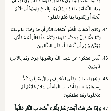
وَقَالُواْ الْحَمْدُ لِلَّهِ الَّذِي هَدَانَا لِهَذَا وَمَا كُنَّا لِنَهْتَدِيَ لَوْلا أَنْ
هَدَانَا اللَّهُ لَقَدْ جَاءَتْ رُسُلُ رَبِّنَا بِالْحَقِّ وَنُودُواْ أَن تِلْكُمُ
الْجَنَّةُ أُورِثْتُمُوهَا بِمَا كُنتُمْ تَعْمَلُونَ
وَنَادَى أَصْحَابُ الْجَنَّةِ أَصْحَابَ النَّارِ أَن قَدْ وَجَدْنَا مَا وَعَدَنَا
رَبُّنَا حَقًّا فَهَلْ وَجَدتُّم مَّا وَعَدَ رَبُّكُمْ حَقًّا قَالُواْ نَعَمْ فَأَذَّنَ
مُؤَذِّنٌ بَيْنَهُمْ أَن لَّعْنَةُ اللَّهِ عَلَى الظَّالِمِينَ
الَّذِينَ يَصُدُّونَ عَن سَبِيلِ اللَّهِ وَيَبْغُونَهَا عِوَجًا وَهُم بِالآخِرَةِ
كَافِرُونَ
وَبَيْنَهُمَا حِجَابٌ وَعَلَى الأَعْرَافِ رِجَالٌ يَعْرِفُونَ كُلاًّ
بِسِيمَاهُمْ وَنَادَوْا أَصْحَابَ الْجَنَّةِ أَن سَلامٌ عَلَيْكُمْ لَمْ
يَدْخُلُوهَا وَهُمْ يَطْمَعُونَ
وَإِذَا صُرِفَتْ أَبْصَارُهُمْ تِلْقَاء أَصْحَابِ النَّارِ قَالُواْ