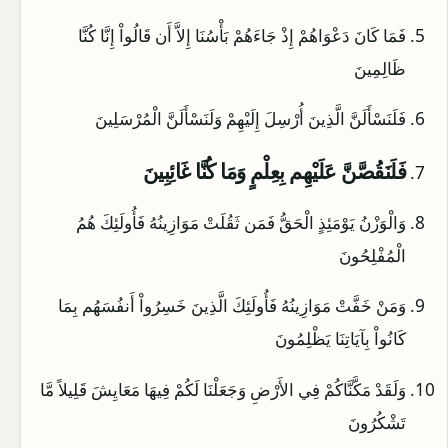
فَمَا كَانَ دَعْوَاهُمْ إِذْ جَاءَهُمْ بَأْسُنَا إِلاَّ أَن قَالُواْ إِنَّا كُنَّا
ظَالِمِينَ
فَلَنَسْأَلَنَّ الَّذِينَ أُرْسِلَ إِلَيْهِمْ وَلَنَسْأَلَنَّ الْمُرْسَلِينَ
فَلَنَقُصَّنَّ عَلَيْهِم بِعِلْمٍ وَمَا كُنَّا غَائِبِينَ
وَالْوَزْنُ يَوْمَئِذٍ الْحَقُّ فَمَن ثَقُلَتْ مَوَازِينُهُ فَأُولَئِكَ هُمُ
الْمُفْلِحُونَ
وَمَنْ خَفَّتْ مَوَازِينُهُ فَأُولَئِكَ الَّذِينَ خَسِرُواْ أَنفُسَهُم بِمَا
كَانُواْ بِآيَاتِنَا يَظْلِمُونَ
وَلَقَدْ مَكَّنَّاكُمْ فِي الأَرْضِ وَجَعَلْنَا لَكُمْ فِيهَا مَعَايِشَ قَلِيلاً مَّا
تَشْكُرُونَ