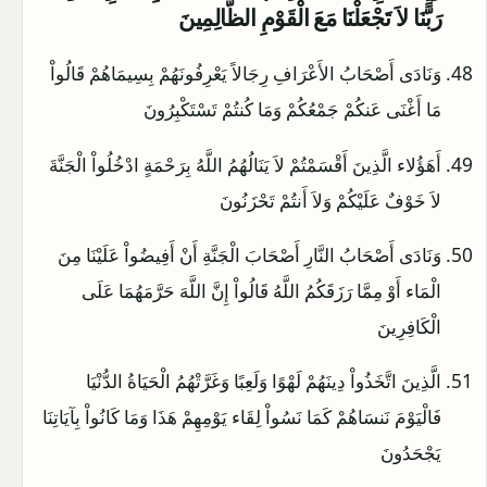
رَبَّنَا لاَ تَجْعَلْنَا مَعَ الْقَوْمِ الظَّالِمِينَ
وَنَادَى أَصْحَابُ الأَعْرَافِ رِجَالاً يَعْرِفُونَهُمْ بِسِيمَاهُمْ قَالُواْ
مَا أَغْنَى عَنكُمْ جَمْعُكُمْ وَمَا كُنتُمْ تَسْتَكْبِرُونَ
أَهَؤُلاء الَّذِينَ أَقْسَمْتُمْ لاَ يَنَالُهُمُ اللَّهُ بِرَحْمَةٍ ادْخُلُواْ الْجَنَّةَ
لاَ خَوْفٌ عَلَيْكُمْ وَلاَ أَنتُمْ تَحْزَنُونَ
وَنَادَى أَصْحَابُ النَّارِ أَصْحَابَ الْجَنَّةِ أَنْ أَفِيضُواْ عَلَيْنَا مِنَ
الْمَاء أَوْ مِمَّا رَزَقَكُمُ اللَّهُ قَالُواْ إِنَّ اللَّهَ حَرَّمَهُمَا عَلَى
الْكَافِرِينَ
الَّذِينَ اتَّخَذُواْ دِينَهُمْ لَهْوًا وَلَعِبًا وَغَرَّتْهُمُ الْحَيَاةُ الدُّنْيَا
فَالْيَوْمَ نَنسَاهُمْ كَمَا نَسُواْ لِقَاء يَوْمِهِمْ هَذَا وَمَا كَانُواْ بِآيَاتِنَا
يَجْحَدُونَ