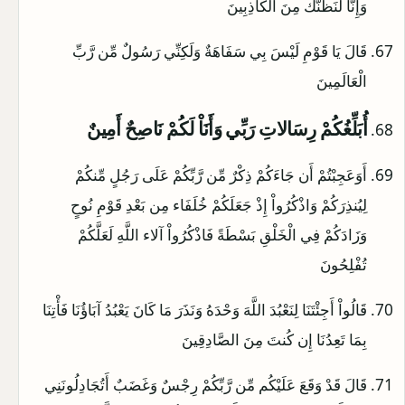
وَإِنَّا لَنَظُنُّكَ مِنَ الْكَاذِبِينَ
قَالَ يَا قَوْمِ لَيْسَ بِي سَفَاهَةٌ وَلَكِنِّي رَسُولٌ مِّن رَّبِّ
الْعَالَمِينَ
أُبَلِّغُكُمْ رِسَالاتِ رَبِّي وَأَنَاْ لَكُمْ نَاصِحٌ أَمِينٌ
أَوَعَجِبْتُمْ أَن جَاءَكُمْ ذِكْرٌ مِّن رَّبِّكُمْ عَلَى رَجُلٍ مِّنكُمْ
لِيُنذِرَكُمْ وَاذْكُرُواْ إِذْ جَعَلَكُمْ خُلَفَاء مِن بَعْدِ قَوْمِ نُوحٍ
وَزَادَكُمْ فِي الْخَلْقِ بَسْطَةً فَاذْكُرُواْ آلاء اللَّهِ لَعَلَّكُمْ
تُفْلِحُونَ
قَالُواْ أَجِئْتَنَا لِنَعْبُدَ اللَّهَ وَحْدَهُ وَنَذَرَ مَا كَانَ يَعْبُدُ آبَاؤُنَا فَأْتِنَا
بِمَا تَعِدُنَا إِن كُنتَ مِنَ الصَّادِقِينَ
قَالَ قَدْ وَقَعَ عَلَيْكُم مِّن رَّبِّكُمْ رِجْسٌ وَغَضَبٌ أَتُجَادِلُونَنِي