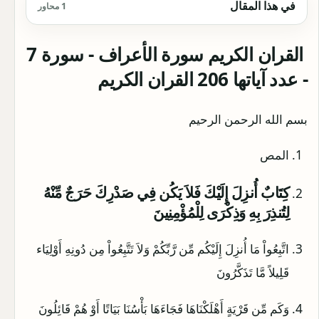
في هذا المقال
1 محاور
القران الكريم سورة الأعراف - سورة 7
- عدد آياتها 206 القران الكريم
بسم الله الرحمن الرحيم
المص
كِتَابٌ أُنزِلَ إِلَيْكَ فَلاَ يَكُن فِي صَدْرِكَ حَرَجٌ مِّنْهُ
لِتُنذِرَ بِهِ وَذِكْرَى لِلْمُؤْمِنِينَ
اتَّبِعُواْ مَا أُنزِلَ إِلَيْكُم مِّن رَّبِّكُمْ وَلاَ تَتَّبِعُواْ مِن دُونِهِ أَوْلِيَاء
قَلِيلاً مَّا تَذَكَّرُونَ
وَكَم مِّن قَرْيَةٍ أَهْلَكْنَاهَا فَجَاءَهَا بَأْسُنَا بَيَاتًا أَوْ هُمْ قَائِلُونَ