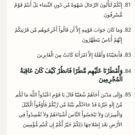
إِنَّكُمْ لَتَأْتُونَ الرِّجَالَ شَهْوَةً مِّن دُونِ النِّسَاء بَلْ أَنتُمْ قَوْمٌ
مُّسْرِفُونَ
وَمَا كَانَ جَوَابَ قَوْمِهِ إِلاَّ أَن قَالُواْ أَخْرِجُوهُم مِّن قَرْيَتِكُمْ
إِنَّهُمْ أُنَاسٌ يَتَطَهَّرُونَ
فَأَنجَيْنَاهُ وَأَهْلَهُ إِلاَّ امْرَأَتَهُ كَانَتْ مِنَ الْغَابِرِينَ
وَأَمْطَرْنَا عَلَيْهِم مَّطَرًا فَانظُرْ كَيْفَ كَانَ عَاقِبَةُ
الْمُجْرِمِينَ
وَإِلَى مَدْيَنَ أَخَاهُمْ شُعَيْبًا قَالَ يَا قَوْمِ اعْبُدُواْ اللَّهَ مَا لَكُم
مِّنْ إِلَهٍ غَيْرُهُ قَدْ جَاءَتْكُم بَيِّنَةٌ مِّن رَّبِّكُمْ فَأَوْفُواْ الْكَيْلَ
وَالْمِيزَانَ وَلاَ تَبْخَسُواْ النَّاسَ أَشْيَاءَهُمْ وَلاَ تُفْسِدُواْ فِي
الأَرْضِ بَعْدَ إِصْلاحِهَا ذَلِكُمْ خَيْرٌ لَّكُمْ إِن كُنتُم مُّؤْمِنِينَ