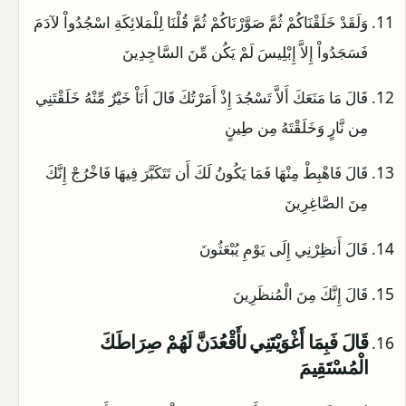
وَلَقَدْ خَلَقْنَاكُمْ ثُمَّ صَوَّرْنَاكُمْ ثُمَّ قُلْنَا لِلْمَلائِكَةِ اسْجُدُواْ لآدَمَ
فَسَجَدُواْ إِلاَّ إِبْلِيسَ لَمْ يَكُن مِّنَ السَّاجِدِينَ
قَالَ مَا مَنَعَكَ أَلاَّ تَسْجُدَ إِذْ أَمَرْتُكَ قَالَ أَنَاْ خَيْرٌ مِّنْهُ خَلَقْتَنِي
مِن نَّارٍ وَخَلَقْتَهُ مِن طِينٍ
قَالَ فَاهْبِطْ مِنْهَا فَمَا يَكُونُ لَكَ أَن تَتَكَبَّرَ فِيهَا فَاخْرُجْ إِنَّكَ
مِنَ الصَّاغِرِينَ
قَالَ أَنظِرْنِي إِلَى يَوْمِ يُبْعَثُونَ
قَالَ إِنَّكَ مِنَ الْمُنظَرِينَ
قَالَ فَبِمَا أَغْوَيْتَنِي لأَقْعُدَنَّ لَهُمْ صِرَاطَكَ
الْمُسْتَقِيمَ