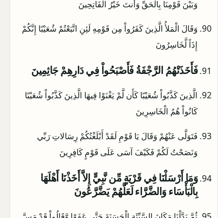
وَبَيْنَ قَوْمِنَا بِالْحَقِّ وَأَنتَ خَيْرُ الْفَاتِحِينَ
وَقَالَ الْمَلأُ الَّذِينَ كَفَرُواْ مِن قَوْمِهِ لَئِنِ اتَّبَعْتُمْ شُعَيْبًا إِنَّكُمْ
إِذَاً لَّخَاسِرُونَ
فَأَخَذَتْهُمُ الرَّجْفَةُ فَأَصْبَحُواْ فِي دَارِهِمْ جَاثِمِينَ
الَّذِينَ كَذَّبُواْ شُعَيْبًا كَأَن لَّمْ يَغْنَوْا فِيهَا الَّذِينَ كَذَّبُواْ شُعَيْبًا
كَانُواْ هُمُ الْخَاسِرِينَ
فَتَوَلَّى عَنْهُمْ وَقَالَ يَا قَوْمِ لَقَدْ أَبْلَغْتُكُمْ رِسَالاتِ رَبِّي
وَنَصَحْتُ لَكُمْ فَكَيْفَ آسَى عَلَى قَوْمٍ كَافِرِينَ
وَمَا أَرْسَلْنَا فِي قَرْيَةٍ مِّن نَّبِيٍّ إِلاَّ أَخَذْنَا أَهْلَهَا
بِالْبَأْسَاء وَالضَّرَّاء لَعَلَّهُمْ يَضَّرَّعُونَ
ثُمَّ بَدَّلْنَا مَكَانَ السَّيِّئَةِ الْحَسَنَةَ حَتَّى عَفَوْا وَّقَالُواْ قَدْ مَسَّ