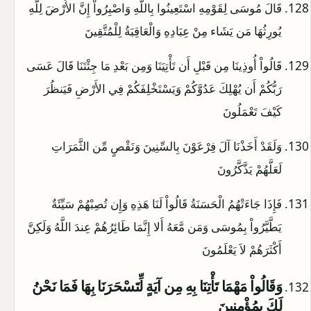
قَالَ مُوسَى لِقَوْمِهِ اسْتَعِينُوا بِاللَّهِ وَاصْبِرُواْ إِنَّ الأَرْضَ لِلَّهِ
يُورِثُهَا مَن يَشَاء مِنْ عِبَادِهِ وَالْعَاقِبَةُ لِلْمُتَّقِينَ
قَالُواْ أُوذِينَا مِن قَبْلِ أَن تَأْتِيَنَا وَمِن بَعْدِ مَا جِئْتَنَا قَالَ عَسَى
رَبُّكُمْ أَن يُهْلِكَ عَدُوَّكُمْ وَيَسْتَخْلِفَكُمْ فِي الأَرْضِ فَيَنظُرَ
كَيْفَ تَعْمَلُونَ
وَلَقَدْ أَخَذْنَا آلَ فِرْعَوْنَ بِالسِّنِينَ وَنَقْصٍ مِّن الثَّمَرَاتِ
لَعَلَّهُمْ يَذَّكَّرُونَ
فَإِذَا جَاءَتْهُمُ الْحَسَنَةُ قَالُواْ لَنَا هَذِهِ وَإِن تُصِبْهُمْ سَيِّئَةٌ
يَطَّيَّرُواْ بِمُوسَى وَمَن مَّعَهُ أَلا إِنَّمَا طَائِرُهُمْ عِندَ اللَّهُ وَلَكِنَّ
أَكْثَرَهُمْ لاَ يَعْلَمُونَ
وَقَالُواْ مَهْمَا تَأْتِنَا بِهِ مِن آيَةٍ لِّتَسْحَرَنَا بِهَا فَمَا نَحْنُ
لَكَ بِمُؤْمِنِينَ