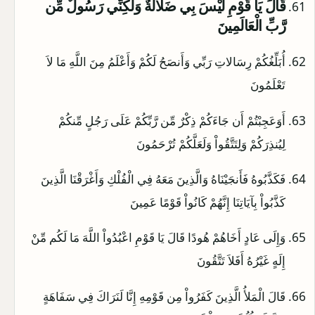
قَالَ يَا قَوْمِ لَيْسَ بِي ضَلالَةٌ وَلَكِنِّي رَسُولٌ مِّن
رَّبِّ الْعَالَمِينَ
أُبَلِّغُكُمْ رِسَالاتِ رَبِّي وَأَنصَحُ لَكُمْ وَأَعْلَمُ مِنَ اللَّهِ مَا لاَ
تَعْلَمُونَ
أَوَعَجِبْتُمْ أَن جَاءَكُمْ ذِكْرٌ مِّن رَّبِّكُمْ عَلَى رَجُلٍ مِّنكُمْ
لِيُنذِرَكُمْ وَلِتَتَّقُواْ وَلَعَلَّكُمْ تُرْحَمُونَ
فَكَذَّبُوهُ فَأَنجَيْنَاهُ وَالَّذِينَ مَعَهُ فِي الْفُلْكِ وَأَغْرَقْنَا الَّذِينَ
كَذَّبُواْ بِآيَاتِنَا إِنَّهُمْ كَانُواْ قَوْمًا عَمِينَ
وَإِلَى عَادٍ أَخَاهُمْ هُودًا قَالَ يَا قَوْمِ اعْبُدُواْ اللَّهَ مَا لَكُم مِّنْ
إِلَهٍ غَيْرُهُ أَفَلاَ تَتَّقُونَ
قَالَ الْمَلأُ الَّذِينَ كَفَرُواْ مِن قَوْمِهِ إِنَّا لَنَرَاكَ فِي سَفَاهَةٍ