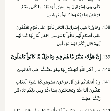
عَلَى بَنِي إِسْرَائِيلَ بِمَا صَبَرُواْ وَدَمَّرْنَا مَا كَانَ يَصْنَعُ
فِرْعَوْنُ وَقَوْمُهُ وَمَا كَانُواْ يَعْرِشُونَ
وَجَاوَزْنَا بِبَنِي إِسْرَائِيلَ الْبَحْرَ فَأَتَوْا عَلَى قَوْمٍ يَعْكُفُونَ
عَلَى أَصْنَامٍ لَّهُمْ قَالُواْ يَا مُوسَى اجْعَل لَّنَا إِلَهًا كَمَا لَهُمْ
آلِهَةٌ قَالَ إِنَّكُمْ قَوْمٌ تَجْهَلُونَ
إِنَّ هَؤُلاء مُتَبَّرٌ مَّا هُمْ فِيهِ وَبَاطِلٌ مَّا كَانُواْ يَعْمَلُونَ
قَالَ أَغَيْرَ اللَّهِ أَبْغِيكُمْ إِلَهًا وَهُوَ فَضَّلَكُمْ عَلَى الْعَالَمِينَ
وَإِذْ أَنجَيْنَاكُم مِّنْ آلِ فِرْعَوْنَ يَسُومُونَكُمْ سُوءَ الْعَذَابِ
يُقَتِّلُونَ أَبْنَاءَكُمْ وَيَسْتَحْيُونَ نِسَاءكُمْ وَفِي ذَلِكُم بَلاء مِّن
رَّبِّكُمْ عَظِيمٌ
وَوَاعَدْنَا مُوسَى ثَلاثِينَ لَيْلَةً وَأَتْمَمْنَاهَا بِعَشْرٍ فَتَمَّ مِيقَاتُ