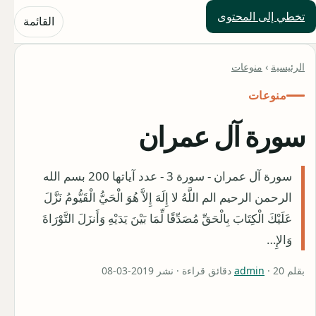
تخطي إلى المحتوى
حلول العالم
القائمة
الرئيسية
›
منوعات
منوعات
سورة آل عمران
سورة آل عمران - سورة 3 - عدد آياتها 200 بسم الله
الرحمن الرحيم الم اللَّهُ لا إِلَهَ إِلاَّ هُوَ الْحَيُّ الْقَيُّومُ نَزَّلَ
عَلَيْكَ الْكِتَابَ بِالْحَقِّ مُصَدِّقًا لِّمَا بَيْنَ يَدَيْهِ وَأَنزَلَ التَّوْرَاةَ
وَالإِ…
بقلم
· 20 دقائق قراءة · نشر 2019-03-08
admin