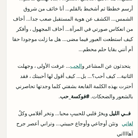
أرسم خططا ثم أشخبط بالقلم… أنا خائف من شروق
الشمس… الكشف عن هوية المستقبل صعب جدا… أخاف
من انعكاس صورتي في المرآة… أخاف المجهول ، وأفكر
كيف استطعت العبور فيما مضى… هل ما زلت موجودا حقا
أم أنني بقايا حلم محطم…
يتحدثون عن المشاعر و
الحب
… عرفت الأولى ، وجهلت
الثانية… كيف أحب؟… بل… كيف أقول لها أحببتك ، فقد
أحترت بهذه الكلمة القابعة بشفتي كلما وجدتها تحاصرني
بالشعور والضحكات.
#فوكسة_حب
.
فــﻲ الليل
ويخرُ قلبي للحبيبِ محبا… وتخر أقلامي وكلُ
لغاتي
وتئن أوجاعي وأوجاع حبيبتي… وتراني أعصر جرح
آهااااتي