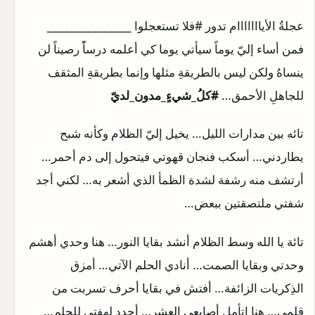
عجلةٌ الأيااااااام تدور #فلا تستعجلوا _______________
فمن أساء إليّ يوماً سيأتي يوما كي أعلمه درساًً رصيناً لن
ينساهُ ولكن ليس بالطريقةِ مثلها وإنما بطريقةِ المثقف
للجاهلِ الأحمق…
#كلُ_شيءٍ_مدون_لديّ
تائه بين مدارات الليل…
يخيل إليّ الظلام وكأنه شبح
يطاردني… أسكب فنجان قهوتي فيتحول إلى دم أحمر…
أرتشف منه رشفة لشدة الظمأ الذي أشعر به… لكني أجد
شفتي ملتصقتين ببعض…
تائة يا الله وسط الظلام أنشد بقايا النور… هنا وحدي أهشم
وحدتي وبقايا الصمت… أنادي الحلم الآتي… أمزق
الذِكريات الزائفة… أفتش في بقايا أحرف تسربت من
قلمي… هنا اتأمل أصابعي العشر… أجدد لهفتي للحلم…