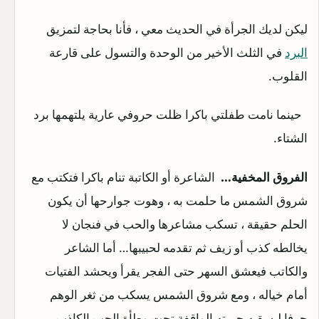
ليكن لديك الجرأة في الحديث معي ، فأنا بحاجة لتمزيق
البرد
في الثلث الأخير من الوحدة والتسول على قارعة
القلوب.
حينما نامت طفلتي باكرا ظلت حروفي عارية يلتهمها برد
الشتاء.
الفروق المخفية…
الشاعرة أو الكاتبة تنام باكرا فتكتب مع
شروق الشمس ما حلمت به ، وهوت جوارحها أن يكون
الحلم حقيقة ، تسكب مشاعرها والحب في فنجان لا
يخالطه كذب أو زيف ثم تقدمه لحبيبها… أما الشاعر
والكاتب فيعشق السهر حتى الفجر يقرأ ويحشد الفتيات
أمام خياله ، ومع شروق الشمس يسكب من ثغر الوهم
حرفا ليسقيه حبيبته الواقفة تحت وطأة الحب الكاذب ،