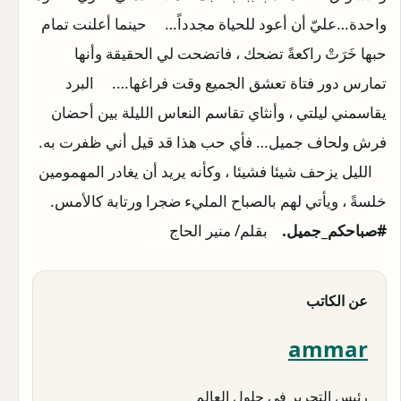
واحدة…عليّ أن أعود للحياة مجدداً… حينما أعلنت تمام
حبها خَرَتْ راكعةً تضحك ، فاتضحت لي الحقيقة وأنها
تمارس دور فتاة تعشق الجميع وقت فراغها…. البرد
يقاسمني ليلتي ، وأنثاي تقاسم النعاس الليلة بين أحضان
فرش ولحاف جميل… فأي حب هذا قد قيل أني ظفرت به.
الليل يزحف شيئا فشيئا ، وكأنه يريد أن يغادر المهمومين
خلسةً ، ويأتي لهم بالصباح المليء ضجرا ورتابة كالأمس.
#صباحكم_جميل.
بقلم/ منير الحاج
عن الكاتب
ammar
رئيس التحرير في حلول العالم