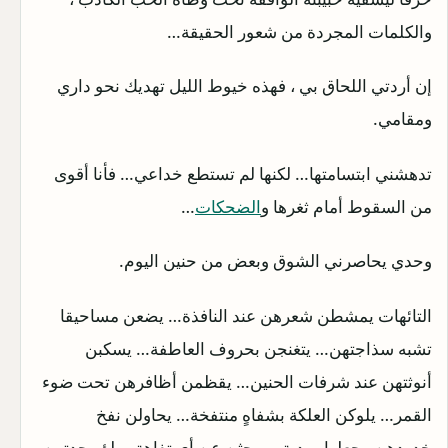
والكلمات المجردة من شعور الحقيقة…
إن أردتي اللحاق بي ، فهذه خيوط الليل تهديك نحو داري
ومقامي.
تدهشني ابتسامتها… لكنها لم تستطع خداعي… فأنا أقوى
من السقوط أمام ثغرها و
الضحكات
…
وحدي يحاصرني الشوق وبعض من حنين اليوم.
التائهات يمشطن شعرهن عند النافذة… يضعن مساحيقا
تشبه سذاجتهن… يتغنجن بحروف العاطفة… يسكبن
أنوثتهن عند شرفات الحنين… يقظمن أظافرهن تحت ضوء
القمر… يلوكن العلكة بشفاهٍ منتفخة… يحاولن نفخ
خدودهن وجعلها وردية… يبحثن عن أي تفاهة يملؤ وحدتهن