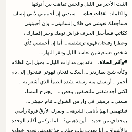
الثلث الأخير من الليل والحنين تماهت بين أنوثتها
والكلمات.
#ذات_فتاة.
سيدتي إن أحببتيني لأنني إنسان
فسأجعلك تعيشي في ظلال إنسانيتي… وإن أحببتيني
ككاتب فسأجعل الحرف فراش نومك وخبز إفطارك ،
وعطرا وفنجان قهوة ترتشفينه… أما إن أحببتيني كأي
شخص فستعيشين تعاسة الليل وفقر النهار…
#وأقم_الصلاة
. تائه بين مدارات الليل… يخيل إليّ الظلام
وكأنه شبح يطاردني… أسكب فنجان قهوتي فيتحول إلى دم
أحمر… أرتشف منه رشفة لشدة الظمأ الذي أشعر به…
لكني أجد شفتي ملتصقتين ببعض… يجترح المساء
صمتي… يرميني في وادٍ من الشوق… تنام حبيبتي…
فيلتهمني الهمّ بأنامل الشرهه… ويفرك الأرقُ فروةَ رأسي
بمجدافٍ من حديد… أين ذهبتي؟… لما تركتني أكابد الوحدة
والأشواق… أنا معذب بباب حبك… هلا تقدمتي نحوي خطوة