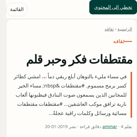
تخطي إلى المحتوى
حلول العالم
القائمة
الرئيسية
›
ثقافه
ثقافه
مقتطفات فكر وحبر قلم
في مساء مليء بالتوهان أبلع ريقي دماً ،،، امشي كطائر
كسر برمح مسموم. #مقتطفات &nbsp; مساء الخير
للمجانين الذين يسمعون صوت البنادق فيظنونها ألعاب
نارية ترافق موكب العاشقين… #مقتطفات مقتطفات
مسائية ورسائل وكلمات راقية عجلةٌ…
بقلم
· 4 دقائق قراءة · نشر 2019-01-20
ammar