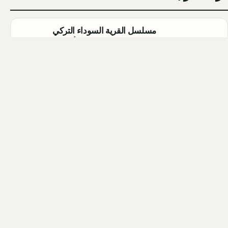
مسلسل القرية السوداء التركي
(Karakuyu): القصة، الأبطال، وموعد
العرض
Qahtan ·
2026-08-02
أبطال مسلسل الزواج جميل التركي
2026 (Evlilik Güzeldir): أسماء
الممثلين والشخصيات كاملة
Qahtan ·
2026-08-02
أبطال مسلسل الحمال التركي 2026
(Hamal): أسماء الممثلين والشخصيات
كاملة
Qahtan ·
2026-07-30