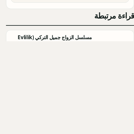
قراءة مرتبطة
مسلسل الزواج جميل التركي (Evlilik
Güzeldir) 2026: القصة الكاملة،
الأبطال، موعد العرض
Qahtan ·
2026-08-07
مسلسل القرية السوداء التركي
(Karakuyu): القصة، الأبطال، وموعد
العرض
Qahtan ·
2026-08-02
أبطال مسلسل الزواج جميل التركي
2026: أسماء الممثلين والشخصيات