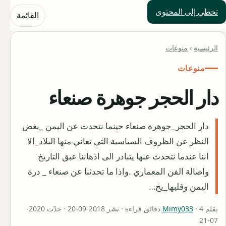
تخطي إلى المحتوى
حلول العالم
القائمة
الرئيسية
›
منوعات
منوعات
دار الحجر جوهرة صنعاء
دار الحجر_جوهرة صنعاء حينما نتحدث عن اليمن _بغض
النظر عن الظروف السياسية التي تعاني منها البلاد_الا
اننا عندما نتحدث عنها يتبادر الى اذهاننا عبق التاريخ
واصالة الفن المعماري .واذا ما تحدثنا عن صنعاء _ درة
اليمن وقلبها_يخ…
بقلم
Mimy033
· 4 دقائق قراءة · نشر 2018-09-20 · حدّث 2020-
07-21