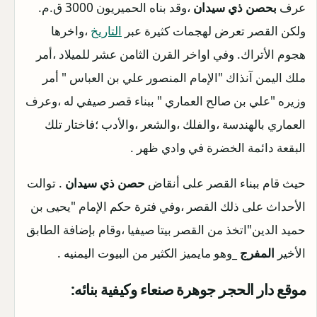
عرف
بحصن ذي سيدان
،وقد بناه الحميريون 3000 ق.م.
ولكن القصر تعرض لهجمات كثيرة عبر
التاريخ
،واخرها
هجوم الأتراك. وفي اواخر القرن الثامن عشر للميلاد ،أمر
ملك اليمن آنذاك "الإمام المنصور علي بن العباس " أمر
وزيره "علي بن صالح العماري " ببناء قصر صيفي له ،وعرف
العماري بالهندسة ،والفلك ،والشعر ،والأدب ؛فاختار تلك
البقعة دائمة الخضرة في وادي ظهر .
حيث قام ببناء القصر على أنقاض
حصن ذي سيدان
. توالت
الأحداث على ذلك القصر ،وفي فترة حكم الإمام "يحيى بن
حميد الدين"اتخذ من القصر بيتا صيفيا ،وقام بإضافة الطابق
الأخير
المفرج _
وهو مايميز الكثير من البيوت اليمنيه .
موقع دار الحجر جوهرة صنعاء وكيفية بنائه: