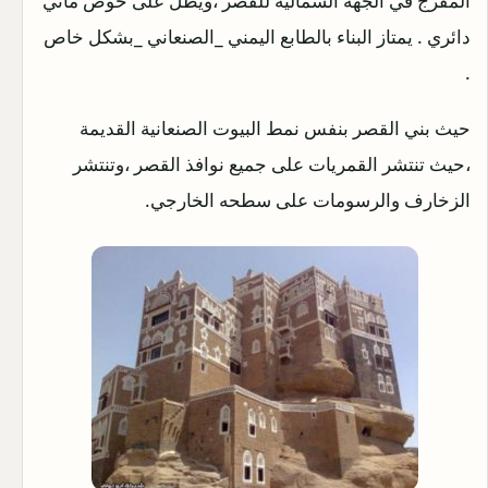
المفرج في الجهة الشمالية للقصر ،ويطل على حوض مائي
دائري . يمتاز البناء بالطابع اليمني _الصنعاني _بشكل خاص
.
حيث بني القصر بنفس نمط البيوت الصنعانية القديمة
،حيث تنتشر القمريات على جميع نوافذ القصر ،وتنتشر
الزخارف والرسومات على سطحه الخارجي.