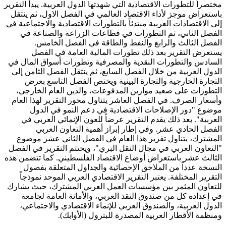
مختصراً للتطورات الاقتصادية التي شهدتها الدول العربية.
يبدأ التقرير
باستعراض موجز لأداء الاقتصاد العالمي في الفصل الاول، ثم ينتقل
إلى الاقتصادات العربية مبتدئاً بالتطورات الاقتصادية والاجتماعية في
الفصل الثاني، ثم التطورات في قطاعات الزراعة والصناعة في
الفصل الثالث والرابع والنفط والطاقة في الفصل الخامس.
يستعرض التقرير بعد ذلك تطورات المالية العامة في الفصل
السادس والتطورات النقدية والمصرفية وتطورات أسواق المال في
الدول العربية من خلال الفصل السابع، ثم ينتقل الفصل الثامن إلى
التجارة الخارجية والتجارة البينية ويختص الفصل التاسع بعرض
التطورات على صعيد موازين المدفوعات، والدين العام الخارجي،
وأسعار الصرف.
في الفصل العاشر يتناول محور التقرير لهذا العام
موضوع "دور الإصلاحات الاقتصادية في دعم النمو في الدول
العربية". بعد ذلك يقدم التقرير عرضاً للعون الإنمائي العربي في
الفصل الحادي عشر.
وفي إطار إبراز أهمية التعاون العربي
المشترك، يتناول تقرير هذا العام في الفصل الثاني عشر موضوع
"التعاون العربي في مجال النقل البري"، ويختتم التقرير في الفصل
الثالث عشر باستعراض أوضاع الاقتصاد الفلسطيني. كما تتضمن هذه
النسخة عدداً من الملاحق الإحصائية والجداول المتعلقة بفصول
التقرير المختلفة.
يعتبر التقرير الاقتصادي العربي الموحد نموذجاً
للتعاون المثمر بين مؤسسات العمل العربي المشترك، حيث يشارك
في إعداده كل من صندوق النقد العربي، والأمانة العامة لجامعة
الدول العربية، والصندوق العربي للإنماء الاقتصادي والاجتماعي،
ومنظمة الأقطار العربية المصدرة للبترول (الأوابك).