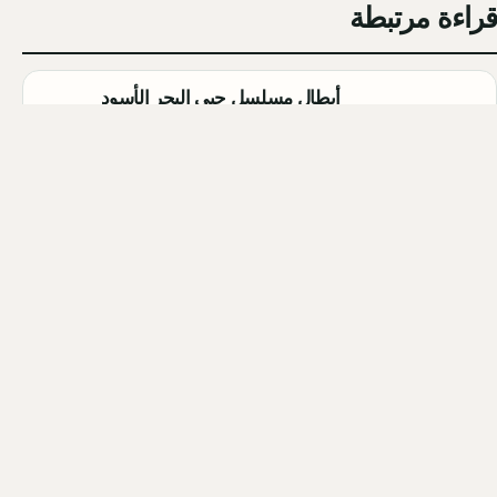
قراءة مرتبطة
أبطال مسلسل حبي البحر الأسود
(Sevdam Karadeniz): تفاصيل كاملة
Qahtan ·
2026-08-08
مسلسل الزواج جميل التركي (Evlilik
Güzeldir) 2026: القصة الكاملة،
الأبطال، موعد العرض
Qahtan ·
2026-08-07
مسلسل القرية السوداء التركي
(Karakuyu): القصة، الأبطال، وموعد
العرض
Qahtan ·
2026-08-02