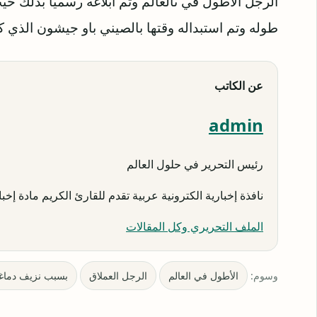
الرجل الأطول في ىالعالم وتم ابلاغه رسمياً بذلك
طوله وتم استبداله وقتها بالصيني باو جيشون الذي كان يبلغ طوله 2.36 مت
عن الكاتب
admin
رئيس التحرير في حلول العالم
نافذة إخبارية الكترونية عربية تقدم للقارئ الكريم مادة إخبار
الملف التحريري وكل المقالات
وسوم:
الأطول في العالم
الرجل العملاق
بسبب نزيف دماغ