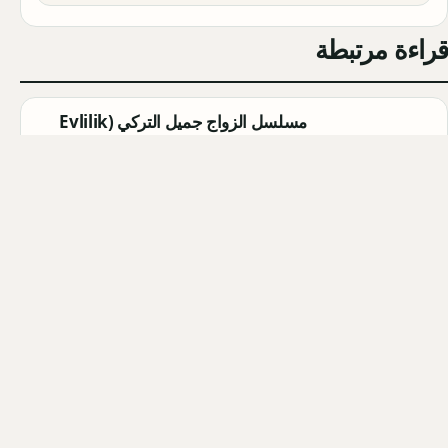
قراءة مرتبطة
مسلسل الزواج جميل التركي (Evlilik
Güzeldir) 2026: القصة الكاملة،
الأبطال، موعد العرض
Qahtan ·
2026-08-07
مسلسل القرية السوداء التركي
(Karakuyu): القصة، الأبطال، وموعد
العرض
Qahtan ·
2026-08-02
أبطال مسلسل الزواج جميل التركي
2026: أسماء الممثلين والشخصيات