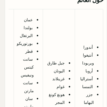
عمان
بولندا
البرتغال
بورتوريكو
أندورا
قطر
أنتيغوا
سانت
وبربودا
جبل طارق
كيتس
أروبا
اليونان
ونيفيس
أستراليا
غرينلاند
سانت
النمسا
غوام
مارتن
جزر
هونغ كونغ
سان
البهاما
المجر
مارينو