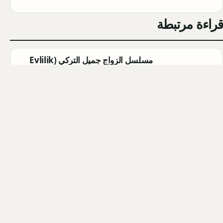
قراءة مرتبطة
مسلسل الزواج جميل التركي (Evlilik
Güzeldir) 2026: القصة الكاملة،
الأبطال، موعد العرض
Qahtan ·
2026-08-07
مسلسل القرية السوداء التركي
(Karakuyu): القصة، الأبطال، وموعد
العرض
Qahtan ·
2026-08-02
أبطال مسلسل الزواج جميل التركي
2026: أسماء الممثلين والشخصيات