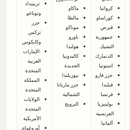
ترينيداد
كرواتيا
ماكاو
وتوباغو
كوراساو
مالطا
جزر
قبرص
موناكو
تركس
جمهورية
ناورو
وكايكوس
التشيك
هولندا
الإمارات
الدنمارك
كاليدونيا
العربية
استونيا
الجديدة
المتحدة
جزر فارو
نيوزيلندا
المملكة
فنلندا
جزر ماريانا
المتحدة
فرنسا
الشمالية
الولايات
بولينيزيا
النرويج
المتحدة
الفرنسية
الأمريكية
ألمانيا
أوروغواي