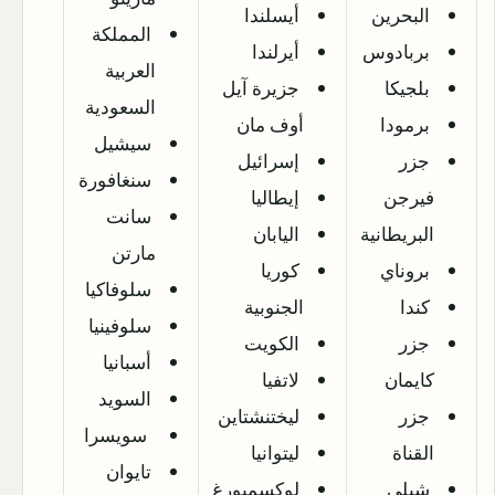
البحرين
أيسلندا
المملكة
بربادوس
أيرلندا
العربية
بلجيكا
جزيرة آيل
السعودية
برمودا
أوف مان
سيشيل
جزر
إسرائيل
سنغافورة
فيرجن
إيطاليا
سانت
البريطانية
اليابان
مارتن
بروناي
كوريا
سلوفاكيا
كندا
الجنوبية
سلوفينيا
جزر
الكويت
أسبانيا
كايمان
لاتفيا
السويد
جزر
ليختنشتاين
سويسرا
القناة
ليتوانيا
تايوان
شيلي
لوكسمبورغ