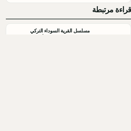
قراءة مرتبطة
مسلسل القرية السوداء التركي
(Karakuyu): القصة، الأبطال، وموعد
العرض
Qahtan ·
2026-08-02
أبطال مسلسل الزواج جميل التركي
2026 (Evlilik Güzeldir): أسماء
الممثلين والشخصيات كاملة
Qahtan ·
2026-08-02
أبطال مسلسل الحمال التركي 2026
(Hamal): أسماء الممثلين والشخصيات
كاملة