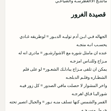
ماتنتـج الاالغطرسـه والضياعـي
قصيدة الغرور
الجهاله فـي ابـن آدم توليـه الدبـور = لوطريقه غـادي
يحسـب انـه متجـه
عنده ان مامثل شوره مع الاشوارشـور = مادرى انه له
مـزاج وللنـاس امزجـه
يمكن ان تلقى مـزاج يبادلـك الشعـور= لو على فلم
الشطـاره وفلـم الدبلجـه
واخر المشوار لا حصلت مافي الصدور = كل زور فيـه
شوراليـا فـاق اهرجـه
القمر والشمس كنها تسلف منـه نـور = والجبال اتصير تحته
خيـول مسرجـه