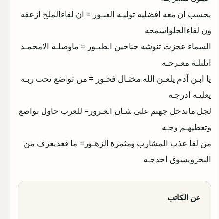
يحسب ان معه افضليه توليـه العبـور = ان لقاءالملح ازعقه
ون لقاءالحلواسمجه
السماء عجزت تنوشه جناحين الطيـور = ماوصلـه الامحمـد
ابليلـة معـرجـه
يا ابـن آدم يلعـن الله مختـال فخـور = من تواضع تحت ربـه
يعليـه ادرجـه
لجل ماتدخل جهنم على شـان الغـرور= للعرب حاول تواضع
وتعطيهـم وجـه
من لقا عذب المشارب ومثمرة الزهـور= ما قعديغرف من
البحرويسوق احدجـه
عن الكاتب