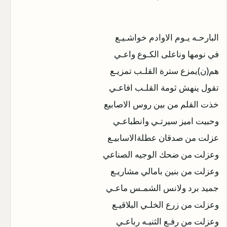
البارحـه يـوم الاوادم خواشـيـع
في نومها وناعلى الكـوع واعـي
هم(ن)يمزع سترة القلـب تمزيـع
تقول ينهش ثومة القلـب افاعـي
خذت القلم من بين روس الاصابيع
وحبيت اميز سيرتـي وانطباعـي
عزلت من صدقان عطلةالاسابيـع
وعزلت من ضحك الوجيه الصناعي
وعزلت من بنين بامالي مشاريـع
جميد برد ولانس الشمـس ماعـي
وعزلت من زرع الخلـي البلاقيـع
وعزلت من رفـع الثنيـه رباعـي