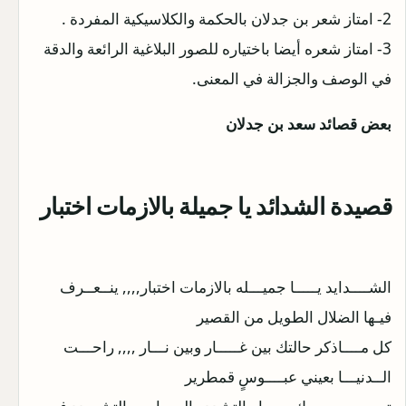
2- امتاز شعر بن جدلان بالحكمة والكلاسيكية المفردة .
3- امتاز شعره أيضا باختياره للصور البلاغية الرائعة والدقة
في الوصف والجزالة في المعنى.
بعض قصائد سعد بن جدلان
قصيدة الشدائد يا جميلة بالازمات اختبار
الشــــدايد يـــــا جميـــله بالازمات اختبار,,,, ينــعــرف
فيـها الضلال الطويل من القصير
كل مــــاذكر حالتك بين غـــــار وبين نـــار ,,,, راحـــت
الــدنيـــا بعيني عبــــوسٍ قمطرير