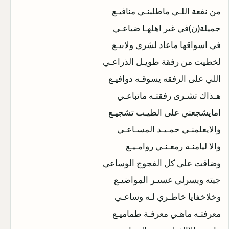
من نفعة اللـي ماطلبنـي منافيـع
جميلة(ن)في غير اهلهـا ضياعـي
في اسواقها ماعاد لشري ولابيـع
لخطيت من رفقة طويـل الذراعـي
اللي على الرفقه يسوقـه دوافيـع
هـذاك تشـرى رفقتـه ماتباعـي
امايشجعني على الطيـب تشجيـع
والايعلمنـي حمـيـد المسـاعـي
والا ليامنـه رمعـنـي روامـيـع
وضاقت على كل الفجوج الوساعي
جيته ويسرلي عسيـر المواضيـع
وخلاخفايا خاطـري لـه وساعـي
معرفتـه ماهـي معرفـة طماميـع