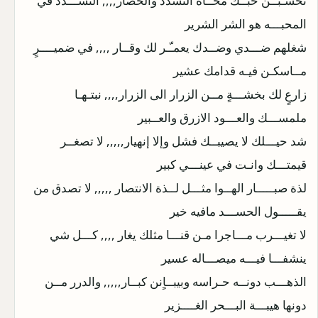
تحسـبــن حبــك محــاه التشدد والحصار,,,, التشـــدد في
المحبـــه هو الشر الشرير
شغلهم ضـــدي وضــدك يعمـّـر لك وقــار ,,,, في ضميــــرٍ
مــاسكـن فيـه قدامك عشير
زارعٍ لك بخشـــةٍ مــن الزرار الى الزرار,,,, نبتـهـا
ملمســـك والعـــود الازرق والعــبير
شد حيـــلك لا يصيبــك فشل وإلا إنهيار,,,,, لا تصغــر
قيمتـــك وانـت في عينـــي كبير
لذة صبـــــار الهــوا مثـــل لــذة الانتصار ,,,,, لا تصدق من
يقـــــول الحســـد مافيه خير
لا تغيـــرب مـــاجرا مـن قنـــا مثلك يغار ,,,, كـــل شي
ينشفـــا فيـــه ميصـــاله عسير
الذهـــب دونــه حـراسه وبيبــاٍنن كبــار,,,,, والدرر مــن
دونها هيبـــة البـــحر الغــــزير