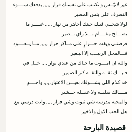
غير لاتيّــس و تكتـب على نفسـك قرار ,,,,, يدفعك ســــوء
التصرف على بئس المصير
لولا شحــي فيـك جيتك أجاهر من نهار ,,,,, غيــــر ما
يصـــلح مقــــام بـــلا راي بــصير
فرصتـي ويقت حـــرارٍ على مــاكر حرار ,,,,, مــا يــعــــود
فـــالمحل الربيــب إلا البـعير
والله ان امـــوت ما جـاك من عندي بوار ,,,, خــل في
قلبـــك ثقــه والثقــه كنز الضمير
خذ كلام اللي يشـــوفك بعيـــن الاعتبار,,,,, واحــــدٍ
مــــالك بقلبــه ولا عقــله خــشير
والمحبه مدرسة شي ثبوت وشي فرار ,,,, وانت درسي مع
هل الحب الاول والاخير
قصيدة البارحة