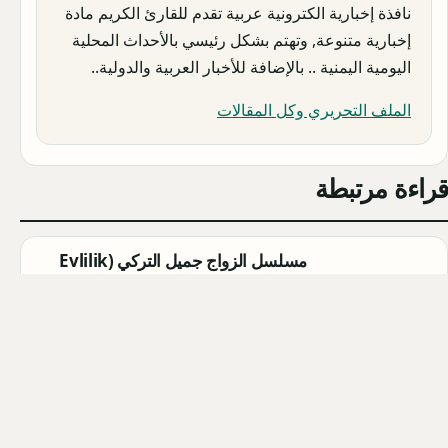
نافذة إخبارية الكترونية عربية تقدم للقارئ الكريم مادة
إخبارية متنوعة, وتهتم بشكل رئيسي بالأحداث المحلية
اليومية اليمنية .. بالإضافة للأخبار العربية والدولية..
الملف التحريري وكل المقالات
قراءة مرتبطة
مسلسل الزواج جميل التركي (Evlilik
Güzeldir) 2026: القصة الكاملة،
الأبطال، موعد العرض
Qahtan ·
2026-08-07
مسلسل القرية السوداء التركي
(Karakuyu): القصة، الأبطال، وموعد
العرض