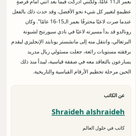
بعمر الـ11 عامًا، ولكنني أدركت فيما بعد أنني أمام فرصةٍ
عظيمةٍ لتغيير كل شيء نحو الأفضل، وقد حدث ذلك بالفعل
عندما صرت لاعبًا محترفًا بعمر الـ15-16 عامًا". وكان
رونالدو قد بدأ مسيرته لاعبًا في نادي سبورتنج لشبونة
البرتغالي، وانتقل منه إلى مانشستر يونايتد الإنجليزي ليقدم
برفقته مستويات رائعة، جعلت مسئولي ريال مدريد
يسارعون بالتعاقد معه في صفقة قياسية، ليبدأ منذ ذلك
الحين مرحلة تحطيم الأرقام القياسية والتاريخية.
عن الكاتب
Shraideh alshraideh
كاتب في حلول العالم