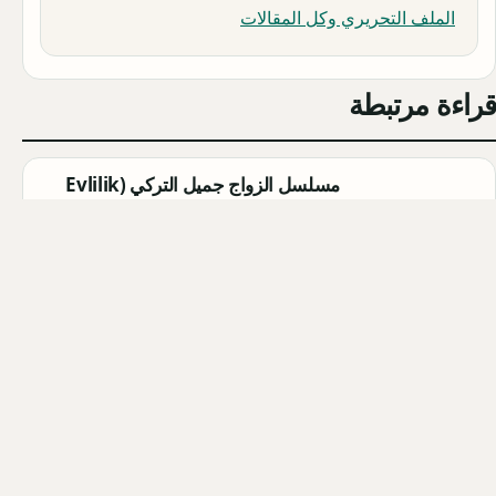
الملف التحريري وكل المقالات
قراءة مرتبطة
مسلسل الزواج جميل التركي (Evlilik
Güzeldir) 2026: القصة الكاملة،
الأبطال، موعد العرض
Qahtan ·
2026-08-07
مسلسل القرية السوداء التركي
(Karakuyu): القصة، الأبطال، وموعد
العرض
Qahtan ·
2026-08-02
أبطال مسلسل الزواج جميل التركي