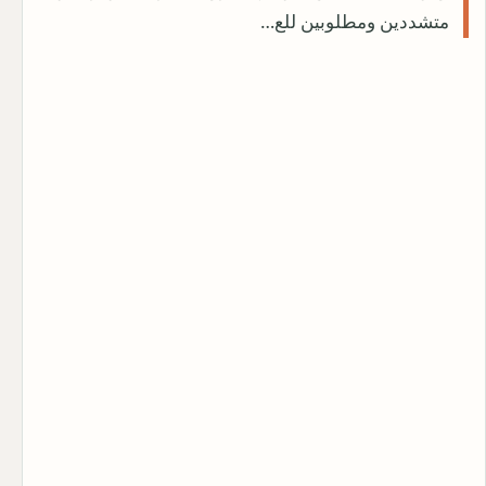
متشددين ومطلوبين للع…