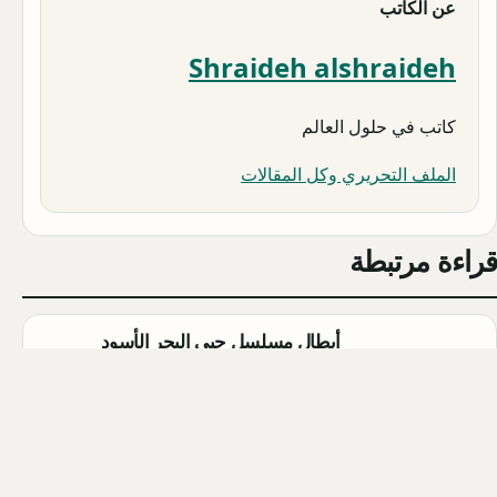
عن الكاتب
Shraideh alshraideh
كاتب في حلول العالم
الملف التحريري وكل المقالات
قراءة مرتبطة
أبطال مسلسل حبي البحر الأسود
(Sevdam Karadeniz): تفاصيل كاملة
Qahtan ·
2026-08-08
مسلسل الزواج جميل التركي (Evlilik