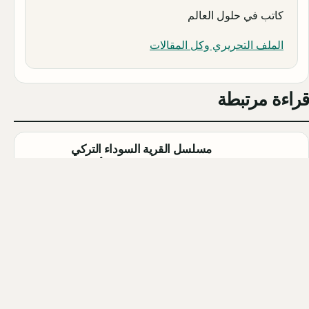
كاتب في حلول العالم
الملف التحريري وكل المقالات
قراءة مرتبطة
مسلسل القرية السوداء التركي
(Karakuyu): القصة، الأبطال، وموعد
العرض
Qahtan ·
2026-08-02
أبطال مسلسل الزواج جميل التركي
2026 (Evlilik Güzeldir): أسماء
الممثلين والشخصيات كاملة
Qahtan ·
2026-08-02