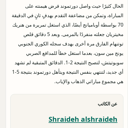
الحال كثيرًا حيث واصل دورتموند فرض هيمنته على
المباراة، وتمكن من مضاعفة التقدم بهدفٍ ثانٍ في الدقيقة
70 بواسطة أوباميانج أيضًا، الذي استغل تمريرة من هنريك
مخيتريان جعلته منفردًا بالمرمى. وبعد 5 دقائق قلص
توتنهام الفارق مرة أخرى بهدف سجله الكوري الجنوبي
يونج مين سون، بعدما استغل خطأ للمدافع الصربي
سوبوتيتش، لتصبح النتيجة 2-1. الدقائق المتبقية لم تشهد
أي جديد، لتنتهي بنفس النتيجة ويتأهل دورتموند بنتيجة 5-1
هي مجموع مباراتي الذهاب والإياب.
عن الكاتب
Shraideh alshraideh