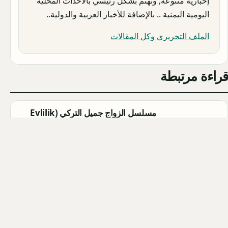
إخبارية متنوعة, وتهتم بشكل رئيسي بالأحداث المحلية
اليومية اليمنية .. بالإضافة للأخبار العربية والدولية..
الملف التحريري وكل المقالات
قراءة مرتبطة
مسلسل الزواج جميل التركي (Evlilik
Güzeldir) 2026: القصة الكاملة،
الأبطال، موعد العرض
Qahtan ·
2026-08-07
مسلسل القرية السوداء التركي
(Karakuyu): القصة، الأبطال، وموعد
العرض
Qahtan ·
2026-08-02