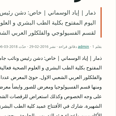
ذمار | إياد الوسماني | خاص: دشن رئيس و
اليوم المفتوح بكلية الطب البشري و العلو
لقسم الفسيولوجي والفلكلور العربي الش
بقلم
· 1 دقائق قراءة · نشر 2016-02-29 · حدّث 2018-03-06
admin
ذمار | إياد الوسماني | خاص: دشن رئيس ونائب جامعة 
المفتوح بكلية الطب البشري و العلوم الصحية فعالي
والفلكلور العربي الشعبي الاول.
حوئ المعرض عددا م
ومنها قسم الفسيولوجيا ومعرض للصور وايضأ معرض لل
على وجه الخصوص وكذلك استعراض للرقصات الشعبية ا
الشهيرة. شارك في الأفتتاح عميد كلية الطب البشري
الأكاديميين واعضاء هيئه التدريس بالجامعة ، بحضو