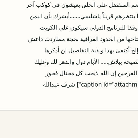
المنعم المتفضل على الخلق يعيشون في كوكب آخر
تظرهم قريباً ياشليمي.......أبشرك بأن اليمن
وفقا للبرنامج الدولي سيكون على الكويت
حها من الحدود العراقية بحجة مطاردت داعش
خ أكتفي بهذا وبقية التفاصيل لن أذكرها
حة ببلاش..... الأيام دول والدهر لك وعليك
الفرحين إن الله لايحب كل مختال فخور
شرف عبدالله