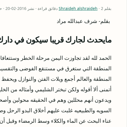
بقلم
· 2 دقائق قراءة · نشر 2016-02-20 · حدّث 2018-03-30
Shraideh alshraideh
بقلم- شرف عبدالله مراد
مايحدث لجارك قريبا سيكون في دارك.
الحمد لله لقد تجاوزت اليمن مرحلة الخطر وستتعافا
المنطقة التي ستغرق في مستنقع الفوضى والتقسيم و
المنطقة والعالم أجمع ويلات الفتن والنوازل ويحفظ
أتمنى ألا أقوله ولكن تبختر الشليمي وأمثاله من الخ
ويدعون أنهم محللين وهم في الحقيقه محولين وأصحاب
السويه والطبيعيه غلبت عليهم أخلاق البدو الرحل وطب
عناء البحث عن الماء والكلاء وسط الرمضاء وقبل أن يخ