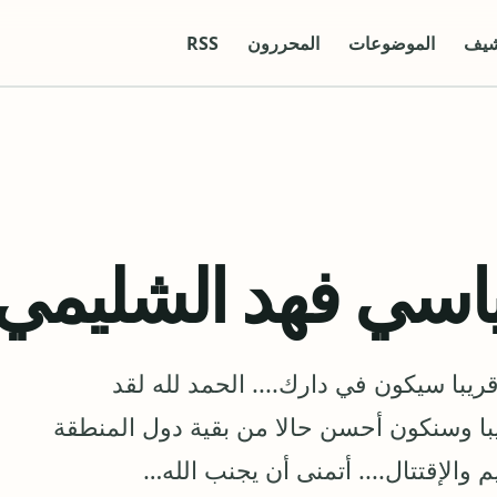
شيف
الموضوعات
المحررون
RSS
ياسي فهد الشليمي
يبا سيكون في دارك.... الحمد لله لقد
با وسنكون أحسن حالا من بقية دول المنطقة
الإقتتال.... أتمنى أن يجنب الله…