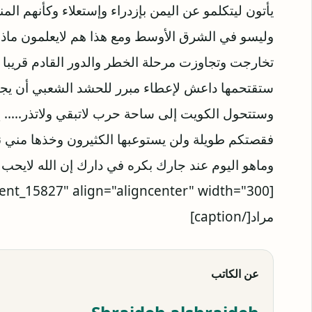
يأتون ليتكلمو عن اليمن بإزدراء وإستعلاء وكأنهم 
وليسو في الشرق الأوسط ومع هذا هم لايعلمون ماذا ين
تخارجت وتجاوزت مرحلة الخطر والدور القادم قريبا 
ستقتحمها داعش ﻹعطاء مبرر للحشد الشعبي أن يجتا
وستتحول الكويت إلى ساحة حرب لاتبقي ولاتذر..... إل
فقصتكم طويلة ولن يستوعبها الكثيرون وخذها مني نصي
وماهو اليوم عند جارك بكره في دارك إن الله لايحب 
[caption id="attachment_15827" align="aligncenter" width="300"]
مراد[/caption]
عن الكاتب