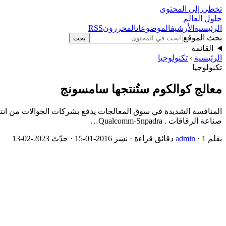
تخطي إلى المحتوى
حلول العالم
الرئيسية
الأرشيف
الموضوعات
المحررون
RSS
بحث الموقع
بحث
القائمة
الرئيسية
›
تكنولوجيا
تكنولوجيا
معالج كوالكوم ستُنتجها سامسونج
صناعة الرقاقات . Qualcomm-Snpadra…
بقلم
· 1 دقائق قراءة · نشر 2016-01-15 · حدّث 2023-02-13
admin