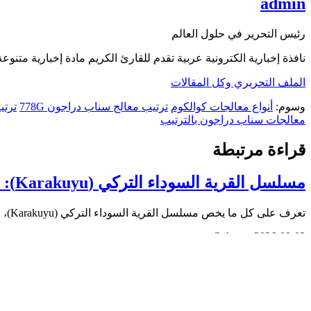
admin
رئيس التحرير في حلول العالم
نافذة إخبارية الكترونية عربية تقدم للقارئ الكريم مادة إخبارية متنوعة,
الملف التحريري وكل المقالات
وسوم:
أنواع معالجات كوالكوم
ترتيب معالج سناب دراجون 778G
ترتي
معالجات سناب دراجون بالترتيب
قراءة مرتبطة
مسلسل القرية السوداء التركي (Karakuyu): القصة، الأبطال، وموعد العرض
تعرف على كل ما يخص مسلسل القرية السوداء التركي (Karakuyu)، من القصة وأبطال العمل إلى موعد العرض، القناة الناقلة،…
Qahtan ·
2026-08-02
أبطال مسلسل الزواج جميل التركي 2026 (Evlilik Güzeldir): أسماء الممثلين والشخصيات كاملة
تفاصيل كاملة لأبطال مسلسل الزواج جميل (Evlilik Güzeldir)، الأسماء الحقيقية للممثلين، تفاصيل الشخصيات، وسيرهم الذ…