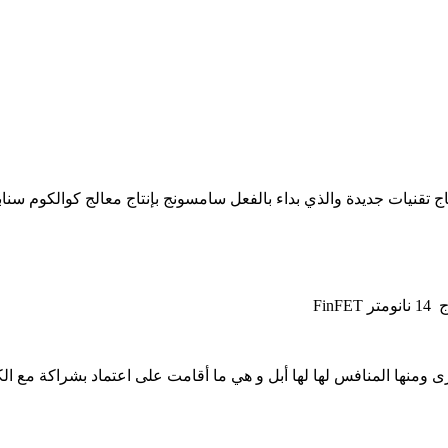
بداء بالفعل سامسونج بإنتاج معالج كوالكوم سنابدراجون 820 ومن المعلوم أن كوالكوم تعتمد 
Fin
نها المنافس لها لها أبل و هي ما أقامت على اعتماد بشراكة مع الكور