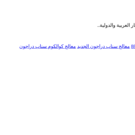
 العربية والدولية..
معالج سناب دراجون الجديد
معالج كوالكوم سناب دراجون