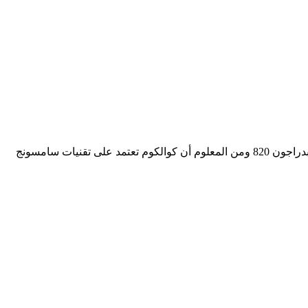
المنافسة الشديدة في سوق المعالجات يدفع بشركات الجوالات من انتاج تقنيات جديدة والذي بداء بالفعل سامسونج بإنتاج معالج كوالكوم سنابدراجون 820 ومن المعلوم أن كوالكوم تعتمد على تقنيات سامسونج