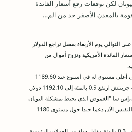
ونان لكن توقعات رفع أسعار الفائدة
عومة بالمعدن الأصفر حد من الم…
على التوالي يوم الأربعاء بفضل تراجع الدولار
ار الفائدة الأمريكية ونزوح أموال من
.
وقفز سعر الذهب في السوق الفورية 1.3 بالمئة إلى أعلى مستوى له في أسبوع عند 1189.60
دولار للأوقية (الأونصة) وبحلول الساعة 1449 بتوقيت جرينتش ارتفع 0.9 بالمئة إلى 1192.10 دولار.
ه.إس سا "الغموض الذي يحيط بمشكلة اليونان
وتراجع الدولار يعززان الذهب اليوم .. ويلقى المعدن النفيس الآن دعما جيدا حول مستوى 1180
ولقي الذهب أيضا دعما في هبوط الدولار الذي انخفض 0.3 بالمئة مقابل سلة من العملات الرئيسية