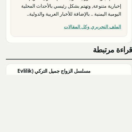
إخبارية متنوعة, وتهتم بشكل رئيسي بالأحداث المحلية
اليومية اليمنية .. بالإضافة للأخبار العربية والدولية..
الملف التحريري وكل المقالات
قراءة مرتبطة
مسلسل الزواج جميل التركي (Evlilik
Güzeldir) 2026: القصة الكاملة،
الأبطال، موعد العرض
Qahtan ·
2026-08-07
مسلسل القرية السوداء التركي
(Karakuyu): القصة، الأبطال، وموعد
العرض