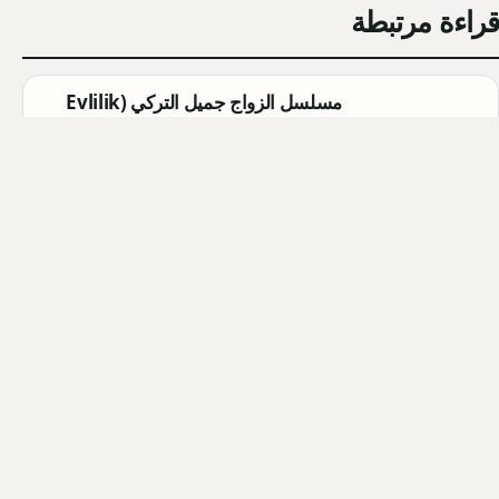
قراءة مرتبطة
مسلسل الزواج جميل التركي (Evlilik
Güzeldir) 2026: القصة الكاملة،
الأبطال، موعد العرض
Qahtan ·
2026-08-07
مسلسل القرية السوداء التركي
(Karakuyu): القصة، الأبطال، وموعد
العرض
Qahtan ·
2026-08-02
أبطال مسلسل الزواج جميل التركي
2026: أسماء الممثلين والشخصيات