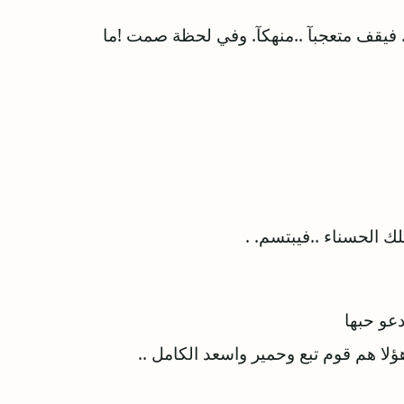
.. فيقف متعجبآ ..منهكآ. وفي لحظة صمت !ما
 الحسناء ..فيبتسم. .
عو حبها
ؤلا هم قوم تبع وحمير واسعد الكامل ..