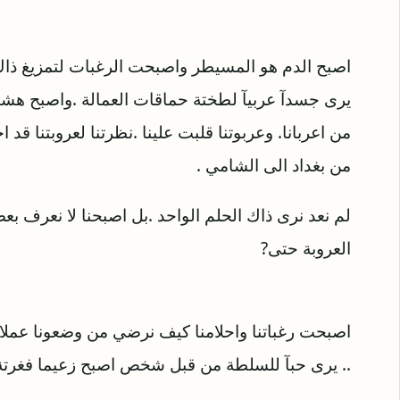
اصبح الدم هو المسيطر واصبحت الرغبات لتمزيغ ذاك
يرى جسدآ عربيآ لطختة حماقات العمالة .واصبح هشا.
من اعربانا. وعربوتنا قلبت علينا .نظرتنا لعروبتنا قد 
من بغداد الى الشامي .
لم نعد نرى ذاك الحلم الواحد .بل اصبحنا لا نعرف بع
العروبة حتى?
اصبحت رغباتنا واحلامنا كيف نرضي من وضعونا عملاء
.. يرى حبآ للسلطة من قبل شخص اصبح زعيما فغرتة 