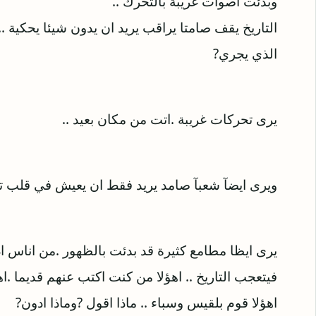
وبدئت اصوات غريبة بالتحرك ..
التاريخ يقف صامتا يراقب يريد ان يدون شيئا يحكية 
الذي يجري?
يرى تحركات غريبة .اتت من مكان بعيد ..
ويرى ايضآ شعبآ صامد يريد فقط ان يعيش في قلب تلك
يرى ايظا مطامع كثيرة قد بدئت بالظهور .من اناس اد
فيتعجب التاريخ .. اهؤلا من كنت اكتب عنهم قديما .اه
اهؤلا قوم بلقيس وسباء .. ماذا اقول ?وماذا ادون?