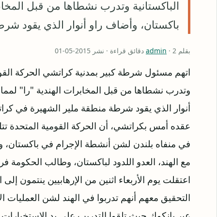
الباكستانية وتدرب نشطاها من قبل المخاب
باكستان، وأضاف راو أنوار الذي يقود شر
بقلم
· 2 دقائق قراءة · نشر 2015-05-01
admin
اتهم مسئول شرطة كبير بمدنية كراتشي الحركة القومي
وتدرب نشطاها من قبل المخابرات الهندية "را" لمما
أنوار الذي يقود شرطة منطقة ملير الشهيرة في كر
عقده أمس بكراتشي، أن الحركة القومية المتحدة تت
في منفاه بلندن لشن أنشطة الإجرام في باكستان، و
مع الهند، العدو اللدود لباكستان، وطالب الحكومة
اعتقلت يوم الأربعاء اثنين من الإرهابيين ينتمون إلى
التحقيق معهم أنهم تدربوا في الهند لشن العمليات الإ
عبر بانكوك حيث تلقوا التدريب على يد الاستخبارات ال