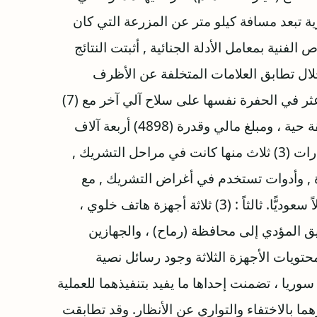
تبعد مسافة كيلو متر عن المزرعة التي كان
الفنية بمعامل الأدلة الجنائية , أثبتت النتائج
لال تطابق العلامات المتخلفة عن الأظرف
الفارغة والمقذوفات النارية مع بصمة البندقية . كما عثر في الحفرة نفسها على سلاح آلي آخر مع (7)
سبعة مخازن ذخيرة ، و(166) مائة وستة وستون طلقة حية ، ومبلغ مالي وقدرة (4898) أربعة آلاف
وثمانمائة وثمانية وتسعين ريالاً سعوديًّا. ثانياً : (7) سيارات (3) ثلاث منها كانت في مراحل التشريك ,
رة , وأدوات تستخدم في أغراض التشريك , مع
مبلغ مالي مقداره (4500) أربعة آلاف وخمسمائة ريالاً سعوديًّا. ثالثاً : (3) ثلاثة أجهزة هاتف خلوي ،
 المؤدي إلى محافظة (رماح) ، والجهازين
حتويات الأجهزة الثلاثة وجود رسائل نصية
سوريا ، تضمنت إحداها ما يفيد بتنفيذهما للعملية
ا بالاختفاء والتواري عن الأنظار. وقد تطابقت