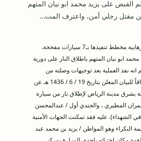
 القبض على يزيد محمد ابو نيان المتهم
 عن مقتل رجلي أمن، واعترف المت…
أعلنت وزارة الداخلية السعودية عن إحباط هجمات إرهابية مخطط تنفيذها بـ7 سيارات مفخخة.
حمد ابو نيان المتهم باطلاق النار على دورية
انه نفذ العملية بعد توجيهات وصلته من
“داعش”. وصرح المتحدث الأمني لوزارة الداخلية إلحاقاً للبيان المعلن بتاريخ 19 / 6 / 1436 هـ عن
دية بشرق مدينة الرياض لإطلاق نار من سيارة
 عمران المطيري ، والجندي أول / عبدالمحسن
ي الشهداء). عليه فقد تمكنت الجهات الأمنية
 النكراء وهو المواطن / يزيد بن محمد عبد
من العمر (23) عاماً ، بعد مداهمة مكان اختبائه بإحدى المزارع بمركز