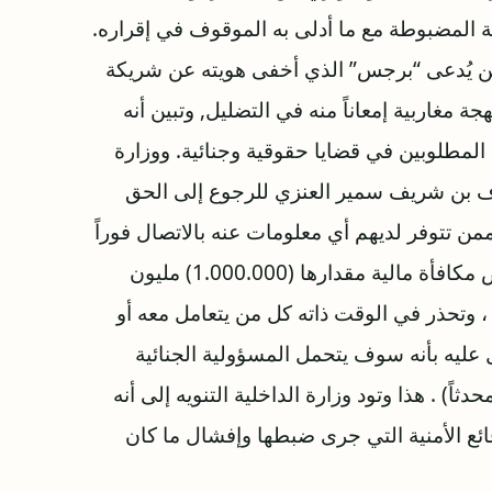
ية المضبوطة مع ما أدلى به الموقوف في إقراره.
 من يُدعى “برجس” الذي أخفى هويته عن شريكة
ة مغاربية إمعاناً منه في التضليل, وتبين أنه
لمطلوبين في قضايا حقوقية وجنائية. ووزارة
واف بن شريف سمير العنزي للرجوع إلى الحق
من تتوفر لديهم أي معلومات عنه بالاتصال فوراً
على الهاتف رقم (990) والإبلاغ عنها ، وقد تم تخصيص مكافأة مالية مقدارها (1.000.000) مليون
 وتحذر في الوقت ذاته كل من يتعامل معه أو
عليه بأنه سوف يتحمل المسؤولية الجنائية
ثاً) . هذا وتود وزارة الداخلية التنويه إلى أنه
ائع الأمنية التي جرى ضبطها وإفشال ما كان