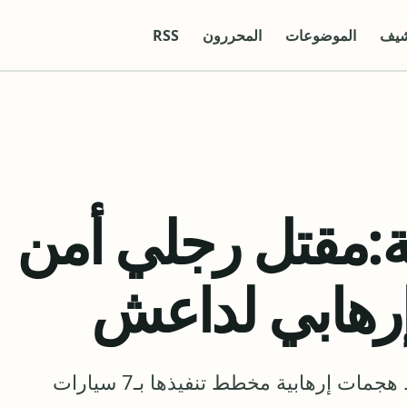
شيف
الموضوعات
المحررون
RSS
ية:مقتل رجلي أمن
رهابي لداعش
أعلنت وزارة الداخلية السعودية عن إحباط هجمات إرهابية مخطط تنفيذها بـ7 سيارات