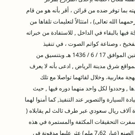
ته بما توفر ضده من قرائن ، أقر بأنه هو من قام
حمهما الله تعالى) ، امتثالاً لتعليمات تلقاها من
َ فيها بالبقاء في الداخل , للاستفادة من خبراته
فخيخ ، وصناعة كواتم الصوت ، في تنفيذ
مخططاتهم الإجرامية, ووفقًا لذلك .. قام في يوم الاثنين الموافق 17 / 6 / 1436 هـ وبتنسيق من
واقع شرق مدينة الرياض , ادعى بأنه لا يعرف
مغاربية. وخلال لقائهما تواصلا مع تلك
ذها , وحددوا لكل واحد منهما دوره فيها , حيث
ادة السيارة والتصوير عند التنفيذ, كما أمنوا لهما
خيرة ومبلغ مالي مقداره (10.000) عشرة آلاف ريال سعودي عبر طرف ثالث لم يقابلاه (
قد أسفرت التحقيقات المكثفة والمستمرة في هذه
القضية عن ضبط الآتي :- أولاً : بندقية رشاش بولندية الصنع (عيار 7،62 ملم) عثر عليها مدفونة في