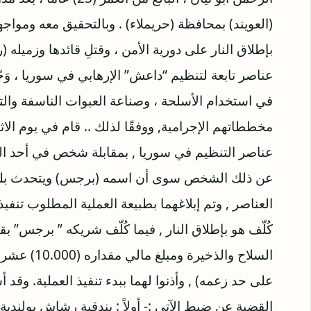
(العويند) بمحافظة (حريملاء) . وبالتحقيق معه ومواجه
بإطلاق النار على دورية الأمن ، وقتلِ قائدها وزميله (ر
عناصر تابعة لتنظيم “داعش” الإرهابي في سوريا ، وَجّه
في استخدام الأسلحة ، وصناعة العبوات الناسفة والت
عناصر التنظيم في سوريا , بمقابلة شخص في أحد الم
عن ذلك الشخص سوى أن اسمه (برجس) ويتحدث بلهجة 
العناصر , وتم إبلاغهما بطبيعة العملية المطلوب تنفي
كُلّف هو بإطلاق النار , فيما كُلّف شريكه ” برجس” بقي
السلاح والذ
على حد زعمه) , وأذنوا لهما ببدء تنفيذ العملية. و