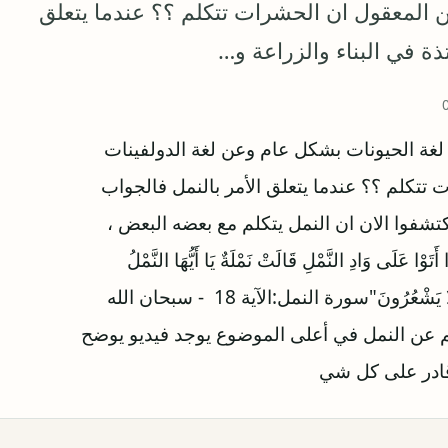
ن المعقول ان الحشرات تتكلم ؟؟ عندما يتعلق
ذة في البناء والزراعة و…
لغة الحيونات بشكل عام وعن لغة الدولفينات
تتكلم ؟؟ عندما يتعلق الأمر بالنمل فالجواب
اكتشفوا الان ان النمل يتكلم مع بعضه البعض ،
ل 1400 عام "حَتَّى إِذَا أَتَوْا عَلَى وَادِ النَّمْلِ قَالَتْ نَمْلَةٌ يَا أَيُّهَا النَّمْلُ
ادْخُلُوا مَسَاكِنَكُمْ لَا يَحْطِمَنَّكُمْ سُلَيْمَانُ وَجُنُودُهُ وَهُمْ لَا يَشْعُرُونَ"سورة النمل:الآية 18 - سبحان الله
يم عن النمل في أعلى الموضوع يوجد فيديو يوضح
قادر على كل شي