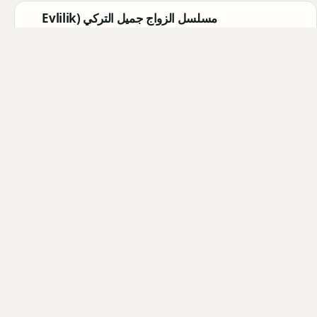
مسلسل الزواج جميل التركي (Evlilik
Güzeldir) 2026: القصة الكاملة،
الأبطال، موعد العرض
Qahtan ·
2026-08-07
مسلسل القرية السوداء التركي
(Karakuyu): القصة، الأبطال، وموعد
العرض
Qahtan ·
2026-08-02
أبطال مسلسل الزواج جميل التركي
2026: أسماء الممثلين والشخصيات
Qahtan ·
2026-08-02
كل المقالات
التصنيفات والوسوم
فريق التحرير
خريطة الموقع