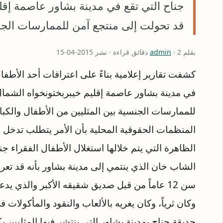
جناح التي تقع في مدينة بشاور عاصمة إقل
قد تحولت إلى منتجع آمن للممارسات الجن
بقلم
· 2 دقائق قراءة · نشر 2015-04-15
admin
كشفت تقارير إعلامية بناءً على اعترافات أحد الأطف
في مدينة بشاور عاصمة إقليم خيبربختونخواه الشما
للممارسات الجنسية بين المثليين من الأطفال والكبا
المنظمات الحقوقية المحلية بأن الأمر يتطلب تدخل 
الظاهرة التي يتم خلالها استغلال الأطفال الفقراء ج
الشاب خان الذي ينتمي إلى مدينة بشاور بأنه قد تع
سن 12 عاماً من قبل صديق شقيقه الأكبر والذي ي
وكان ثرياً، وكان يغريه بالألعاب والنقود والمأكولات ف
حديقة جناح بمدينة بشاور التي ينتشر فيها المثليين