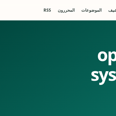
شيف
الموضوعات
المحررون
RSS
ope
sy