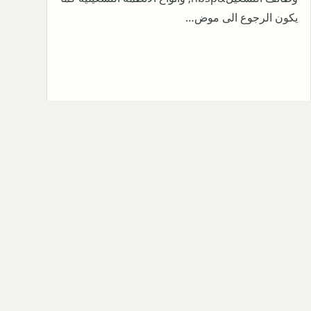
يكون الرجوع الى موض…
admin ·
2019-02-17
كل المق
© 2026 حلول العالم — مصدر كل للأخبار ،عاجل ،الأحداث،السياسية،الاقتصادية،الفن،المسلسلات