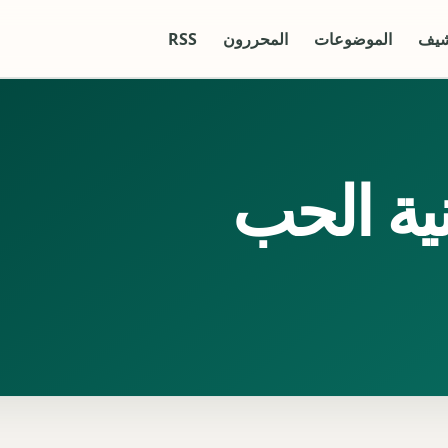
شيف
الموضوعات
المحررون
RSS
ية الحب