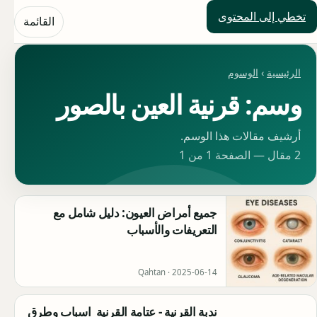
تخطي إلى المحتوى
حلول العالم
القائمة
الرئيسية
›
الوسوم
وسم: قرنية العين بالصور
أرشيف مقالات هذا الوسم.
2 مقال — الصفحة 1 من 1
جميع أمراض العيون: دليل شامل مع
التعريفات والأسباب
Qahtan ·
2025-06-14
ندبة القرنية - عتامة القرنية اسباب وطرق