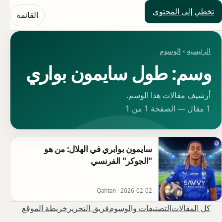
تخطي إلى المحتوى
حلول العالم
القائمة
الرئيسية
›
الوسوم
وسم: طول سايمون بواري
أرشيف مقالات هذا الوسم.
1 مقال — الصفحة 1 من 1
سايمون بوابري في الهلال: من هو
"الجوكر" الفرنسي
Qahtan ·
2026-02-02
كل المقالات
التصنيفات والوسوم
فريق التحرير
خريطة الموقع