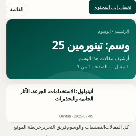
تخطي إلى المحتوى
حلول العالم
القائمة
الرئيسية
›
الوسوم
وسم: تينورمين 25
أرشيف مقالات هذا الوسم.
1 مقال — الصفحة 1 من 1
أتينولول: الاستخدامات، الجرعة، الآثار
الجانبية والتحذيرات
Qahtan ·
2025-07-05
كل المقالات
التصنيفات والوسوم
فريق التحرير
خريطة الموقع