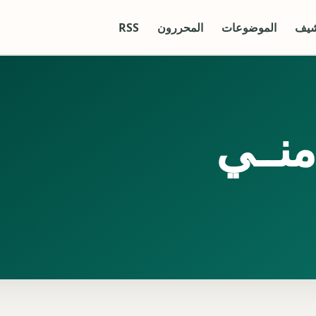
شيف
الموضوعات
المحررون
RSS
منــي