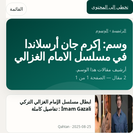
تخطي إلى المحتوى
حلول العالم
القائمة
الرئيسية
›
الوسوم
وسم: إكرم جان أرسلاندا
في مسلسل الامام الغزالي
أرشيف مقالات هذا الوسم.
2 مقال — الصفحة 1 من 1
ابطال مسلسل الإمام الغزالي التركي
İmam Gazali : تفاصيل كاملة
Qahtan ·
2025-08-25