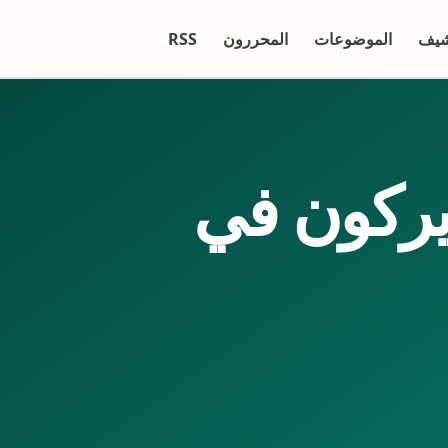
شيف
الموضوعات
المحررون
RSS
يركون في