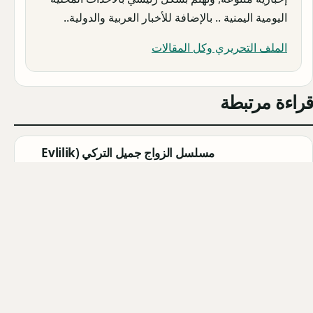
اليومية اليمنية .. بالإضافة للأخبار العربية والدولية..
الملف التحريري وكل المقالات
قراءة مرتبطة
مسلسل الزواج جميل التركي (Evlilik
Güzeldir) 2026: القصة الكاملة،
الأبطال، موعد العرض
Qahtan ·
2026-08-07
مسلسل القرية السوداء التركي
(Karakuyu): القصة، الأبطال، وموعد
العرض
Qahtan ·
2026-08-02