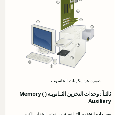
صورة عن مكونات الحاسوب
ثالثـاً : وحدات التخزين الثــانويـة ( Memory (
Auxiliary
وحــدات التخزين الثــانويـة
هى تعتبر الخزان الكبير