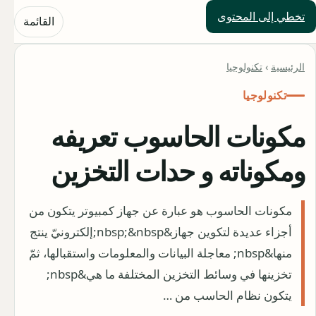
تخطي إلى المحتوى
حلول العالم
القائمة
الرئيسية
›
تكنولوجيا
تكنولوجيا
مكونات الحاسوب تعريفه
ومكوناته و حدات التخزين
مكونات الحاسوب هو عبارة عن جهاز كمبيوتر يتكون من
أجزاء عديدة لتكوين جهاز&nbsp;&nbsp;إلكترونيّ ينتج
منها&nbsp; معاجلة البيانات والمعلومات واستقبالها، ثمّ
تخزينها في وسائط التخزين المختلفة ما هي&nbsp;
يتكون نظام الحاسب من …